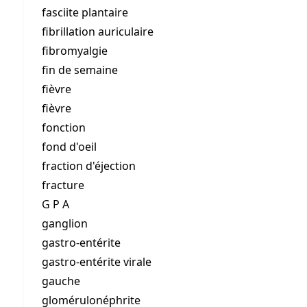
fasciite plantaire
fibrillation auriculaire
fibromyalgie
fin de semaine
fièvre
fièvre
fonction
fond d'oeil
fraction d'éjection
fracture
G P A
ganglion
gastro-entérite
gastro-entérite virale
gauche
glomérulonéphrite