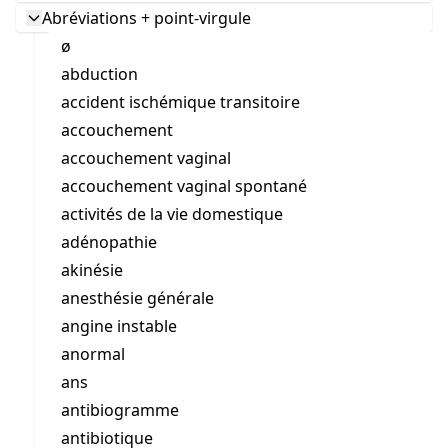
Abréviations + point-virgule
ø
abduction
accident ischémique transitoire
accouchement
accouchement vaginal
accouchement vaginal spontané
activités de la vie domestique
adénopathie
akinésie
anesthésie générale
angine instable
anormal
ans
antibiogramme
antibiotique