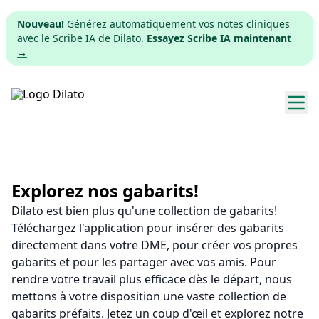
Nouveau!
Générez automatiquement vos notes cliniques
avec le Scribe IA de Dilato.
Essayez Scribe IA maintenant
→
Explorer les gabarits
Tarifs
Explorez nos gabarits!
Dilato est bien plus qu'une collection de gabarits!
Télécharger
Téléchargez l'application pour insérer des gabarits
directement dans votre DME, pour créer vos propres
App web
gabarits et pour les partager avec vos amis. Pour
rendre votre travail plus efficace dès le départ, nous
S'inscrire
mettons à votre disposition une vaste collection de
gabarits préfaits. Jetez un coup d'œil et explorez notre