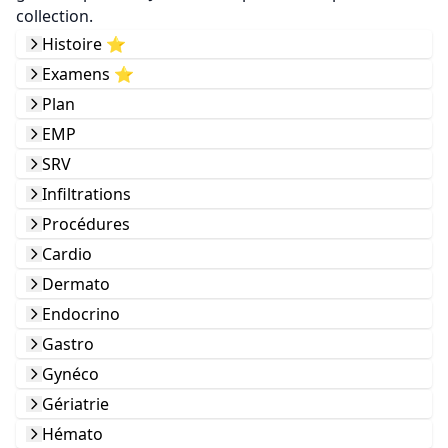
collection.
Histoire ⭐️
Examens ⭐️
Plan
EMP
SRV
Infiltrations
Procédures
Cardio
Dermato
Endocrino
Gastro
Gynéco
Gériatrie
Hémato