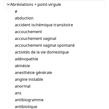
Abréviations + point-virgule
ø
abduction
accident ischémique transitoire
accouchement
accouchement vaginal
accouchement vaginal spontané
activités de la vie domestique
adénopathie
akinésie
anesthésie générale
angine instable
anormal
ans
antibiogramme
antibiotique