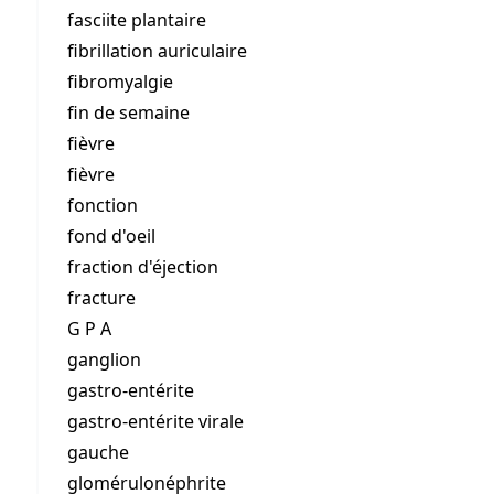
fasciite plantaire
fibrillation auriculaire
fibromyalgie
fin de semaine
fièvre
fièvre
fonction
fond d'oeil
fraction d'éjection
fracture
G P A
ganglion
gastro-entérite
gastro-entérite virale
gauche
glomérulonéphrite