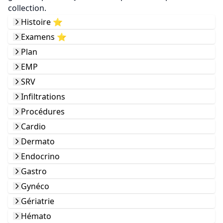
collection.
Histoire ⭐️
Examens ⭐️
Plan
EMP
SRV
Infiltrations
Procédures
Cardio
Dermato
Endocrino
Gastro
Gynéco
Gériatrie
Hémato