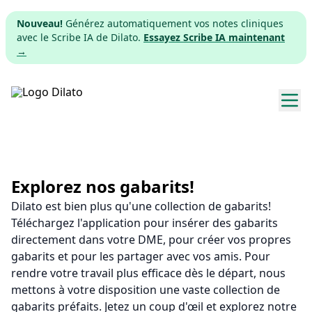
Nouveau!
Générez automatiquement vos notes cliniques
avec le Scribe IA de Dilato.
Essayez Scribe IA maintenant
→
Explorer les gabarits
Tarifs
Explorez nos gabarits!
Dilato est bien plus qu'une collection de gabarits!
Télécharger
Téléchargez l'application pour insérer des gabarits
directement dans votre DME, pour créer vos propres
App web
gabarits et pour les partager avec vos amis. Pour
rendre votre travail plus efficace dès le départ, nous
S'inscrire
mettons à votre disposition une vaste collection de
gabarits préfaits. Jetez un coup d'œil et explorez notre