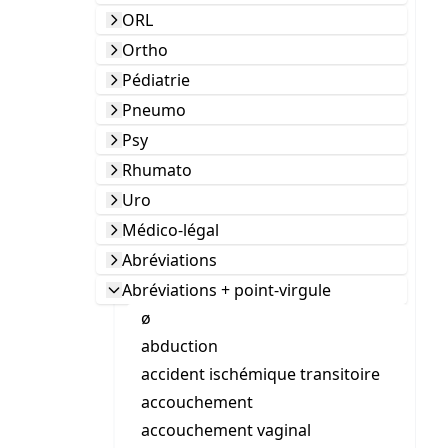
ORL
Ortho
Pédiatrie
Pneumo
Psy
Rhumato
Uro
Médico-légal
Abréviations
Abréviations + point-virgule
ø
abduction
accident ischémique transitoire
accouchement
accouchement vaginal