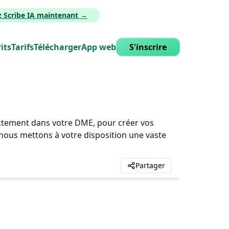
z Scribe IA maintenant →
its
Tarifs
Télécharger
App web
S'inscrire
rectement dans votre DME, pour créer vos
, nous mettons à votre disposition une vaste
Partager