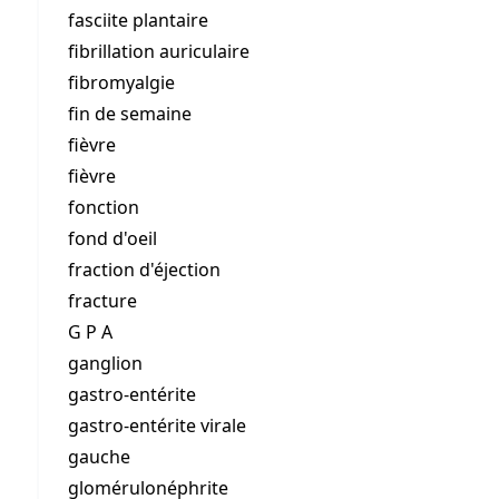
fasciite plantaire
fibrillation auriculaire
fibromyalgie
fin de semaine
fièvre
fièvre
fonction
fond d'oeil
fraction d'éjection
fracture
G P A
ganglion
gastro-entérite
gastro-entérite virale
gauche
glomérulonéphrite