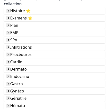
collection.
Histoire ⭐️
Examens ⭐️
Plan
EMP
SRV
Infiltrations
Procédures
Cardio
Dermato
Endocrino
Gastro
Gynéco
Gériatrie
Hémato