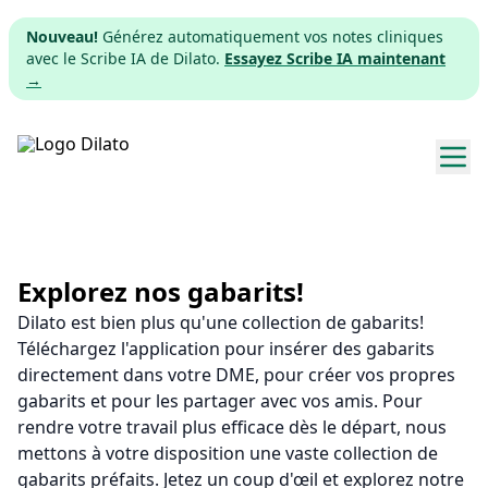
Nouveau!
Générez automatiquement vos notes cliniques
avec le Scribe IA de Dilato.
Essayez Scribe IA maintenant
→
Explorer les gabarits
Tarifs
Explorez nos gabarits!
Dilato est bien plus qu'une collection de gabarits!
Télécharger
Téléchargez l'application pour insérer des gabarits
directement dans votre DME, pour créer vos propres
App web
gabarits et pour les partager avec vos amis. Pour
rendre votre travail plus efficace dès le départ, nous
S'inscrire
mettons à votre disposition une vaste collection de
gabarits préfaits. Jetez un coup d'œil et explorez notre