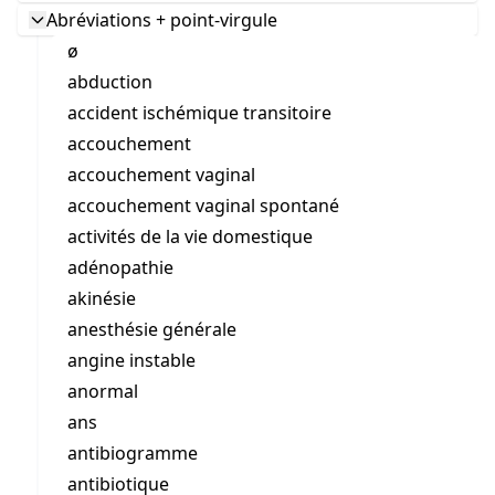
Abréviations + point-virgule
ø
abduction
accident ischémique transitoire
accouchement
accouchement vaginal
accouchement vaginal spontané
activités de la vie domestique
adénopathie
akinésie
anesthésie générale
angine instable
anormal
ans
antibiogramme
antibiotique