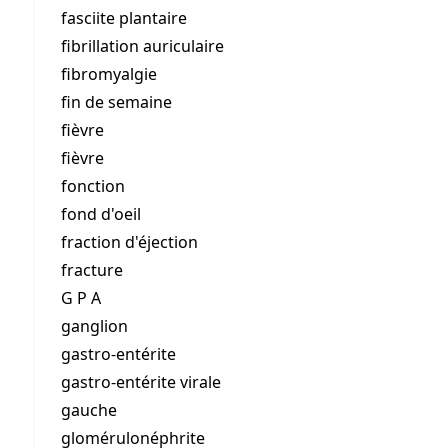
fasciite plantaire
fibrillation auriculaire
fibromyalgie
fin de semaine
fièvre
fièvre
fonction
fond d'oeil
fraction d'éjection
fracture
G P A
ganglion
gastro-entérite
gastro-entérite virale
gauche
glomérulonéphrite