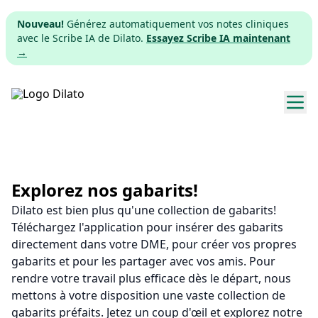
Nouveau!
Générez automatiquement vos notes cliniques
avec le Scribe IA de Dilato.
Essayez Scribe IA maintenant
→
Explorer les gabarits
Tarifs
Explorez nos gabarits!
Dilato est bien plus qu'une collection de gabarits!
Télécharger
Téléchargez l'application pour insérer des gabarits
directement dans votre DME, pour créer vos propres
App web
gabarits et pour les partager avec vos amis. Pour
rendre votre travail plus efficace dès le départ, nous
S'inscrire
mettons à votre disposition une vaste collection de
gabarits préfaits. Jetez un coup d'œil et explorez notre