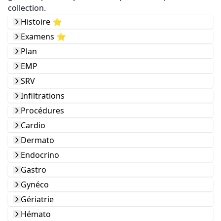
collection.
Histoire ⭐️
Examens ⭐️
Plan
EMP
SRV
Infiltrations
Procédures
Cardio
Dermato
Endocrino
Gastro
Gynéco
Gériatrie
Hémato