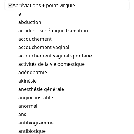
Abréviations + point-virgule
ø
abduction
accident ischémique transitoire
accouchement
accouchement vaginal
accouchement vaginal spontané
activités de la vie domestique
adénopathie
akinésie
anesthésie générale
angine instable
anormal
ans
antibiogramme
antibiotique