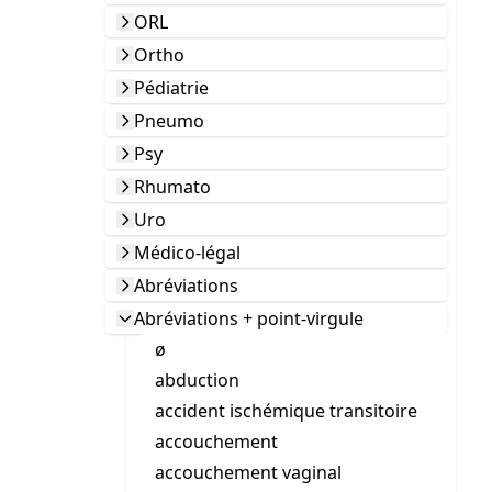
ORL
Ortho
Pédiatrie
Pneumo
Psy
Rhumato
Uro
Médico-légal
Abréviations
Abréviations + point-virgule
ø
abduction
accident ischémique transitoire
accouchement
accouchement vaginal