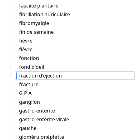
fasciite plantaire
fibrillation auriculaire
fibromyalgie
fin de semaine
fièvre
fièvre
fonction
fond d'oeil
fraction d'éjection
fracture
G P A
ganglion
gastro-entérite
gastro-entérite virale
gauche
glomérulonéphrite