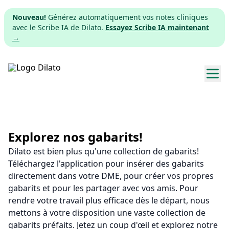
Nouveau!
Générez automatiquement vos notes cliniques
avec le Scribe IA de Dilato.
Essayez Scribe IA maintenant
→
Explorer les gabarits
Tarifs
Explorez nos gabarits!
Dilato est bien plus qu'une collection de gabarits!
Télécharger
Téléchargez l'application pour insérer des gabarits
directement dans votre DME, pour créer vos propres
App web
gabarits et pour les partager avec vos amis. Pour
rendre votre travail plus efficace dès le départ, nous
S'inscrire
mettons à votre disposition une vaste collection de
gabarits préfaits. Jetez un coup d'œil et explorez notre