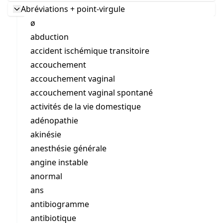
Abréviations + point-virgule
ø
abduction
accident ischémique transitoire
accouchement
accouchement vaginal
accouchement vaginal spontané
activités de la vie domestique
adénopathie
akinésie
anesthésie générale
angine instable
anormal
ans
antibiogramme
antibiotique