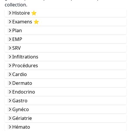
collection.
Histoire ⭐️
Examens ⭐️
Plan
EMP
SRV
Infiltrations
Procédures
Cardio
Dermato
Endocrino
Gastro
Gynéco
Gériatrie
Hémato