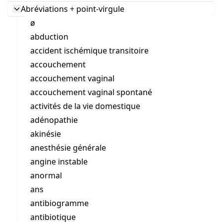
Abréviations + point-virgule
ø
abduction
accident ischémique transitoire
accouchement
accouchement vaginal
accouchement vaginal spontané
activités de la vie domestique
adénopathie
akinésie
anesthésie générale
angine instable
anormal
ans
antibiogramme
antibiotique