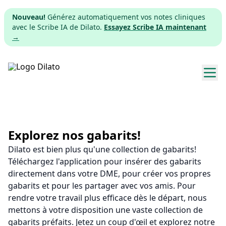
Nouveau!
Générez automatiquement vos notes cliniques
avec le Scribe IA de Dilato.
Essayez Scribe IA maintenant
→
Explorer les gabarits
Tarifs
Explorez nos gabarits!
Dilato est bien plus qu'une collection de gabarits!
Télécharger
Téléchargez l'application pour insérer des gabarits
directement dans votre DME, pour créer vos propres
App web
gabarits et pour les partager avec vos amis. Pour
rendre votre travail plus efficace dès le départ, nous
S'inscrire
mettons à votre disposition une vaste collection de
gabarits préfaits. Jetez un coup d'œil et explorez notre