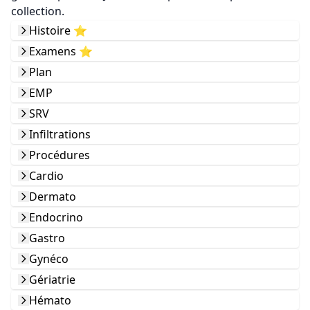
collection.
Histoire ⭐️
Examens ⭐️
Plan
EMP
SRV
Infiltrations
Procédures
Cardio
Dermato
Endocrino
Gastro
Gynéco
Gériatrie
Hémato