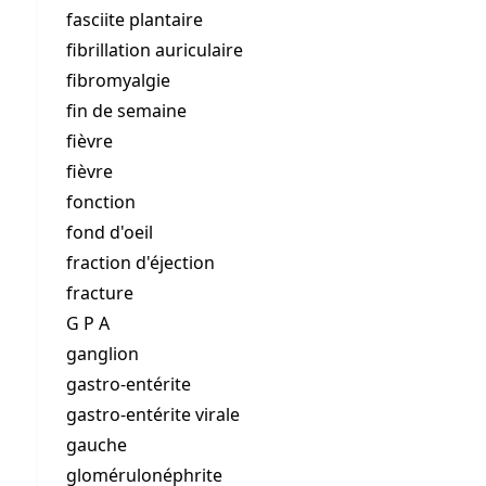
fasciite plantaire
fibrillation auriculaire
fibromyalgie
fin de semaine
fièvre
fièvre
fonction
fond d'oeil
fraction d'éjection
fracture
G P A
ganglion
gastro-entérite
gastro-entérite virale
gauche
glomérulonéphrite