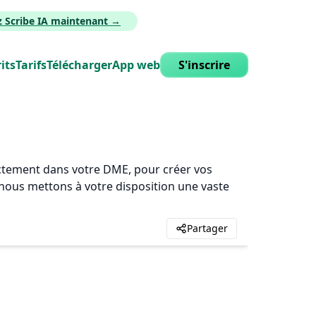
z Scribe IA maintenant →
its
Tarifs
Télécharger
App web
S'inscrire
rectement dans votre DME, pour créer vos
, nous mettons à votre disposition une vaste
Partager