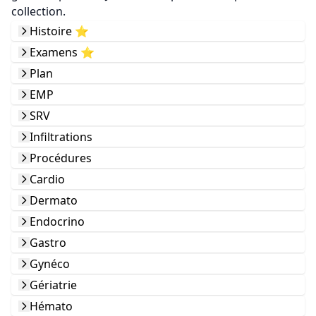
collection.
Histoire ⭐️
Examens ⭐️
Plan
EMP
SRV
Infiltrations
Procédures
Cardio
Dermato
Endocrino
Gastro
Gynéco
Gériatrie
Hémato