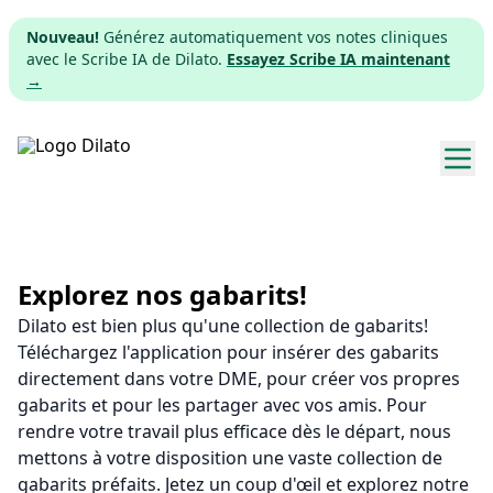
Nouveau!
Générez automatiquement vos notes cliniques
avec le Scribe IA de Dilato.
Essayez Scribe IA maintenant
→
Explorer les gabarits
Tarifs
Explorez nos gabarits!
Dilato est bien plus qu'une collection de gabarits!
Télécharger
Téléchargez l'application pour insérer des gabarits
directement dans votre DME, pour créer vos propres
App web
gabarits et pour les partager avec vos amis. Pour
rendre votre travail plus efficace dès le départ, nous
S'inscrire
mettons à votre disposition une vaste collection de
gabarits préfaits. Jetez un coup d'œil et explorez notre