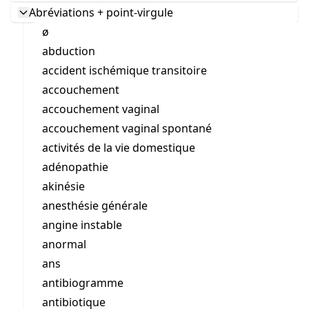
Abréviations + point-virgule
ø
abduction
accident ischémique transitoire
accouchement
accouchement vaginal
accouchement vaginal spontané
activités de la vie domestique
adénopathie
akinésie
anesthésie générale
angine instable
anormal
ans
antibiogramme
antibiotique