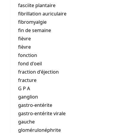
fasciite plantaire
fibrillation auriculaire
fibromyalgie
fin de semaine
fièvre
fièvre
fonction
fond d'oeil
fraction d'éjection
fracture
G P A
ganglion
gastro-entérite
gastro-entérite virale
gauche
glomérulonéphrite