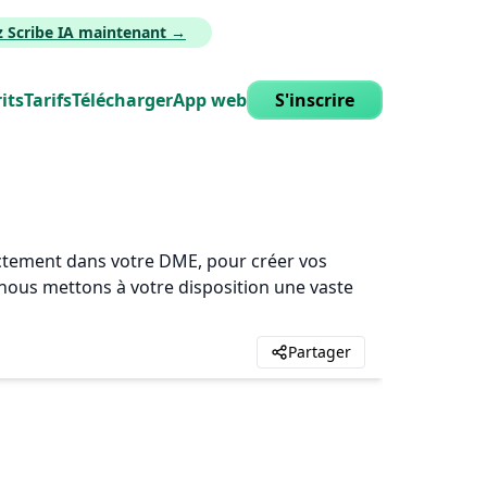
z Scribe IA maintenant →
its
Tarifs
Télécharger
App web
S'inscrire
rectement dans votre DME, pour créer vos
, nous mettons à votre disposition une vaste
Partager