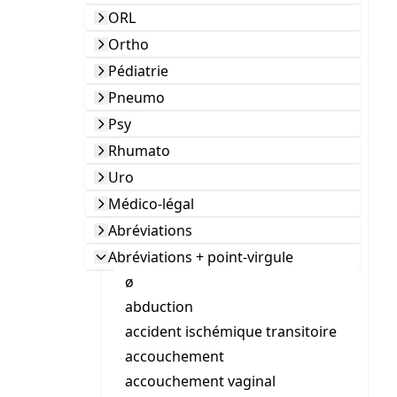
ORL
Ortho
Pédiatrie
Pneumo
Psy
Rhumato
Uro
Médico-légal
Abréviations
Abréviations + point-virgule
ø
abduction
accident ischémique transitoire
accouchement
accouchement vaginal