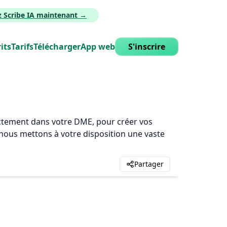
z Scribe IA maintenant →
its
Tarifs
Télécharger
App web
S'inscrire
rectement dans votre DME, pour créer vos
, nous mettons à votre disposition une vaste
Partager