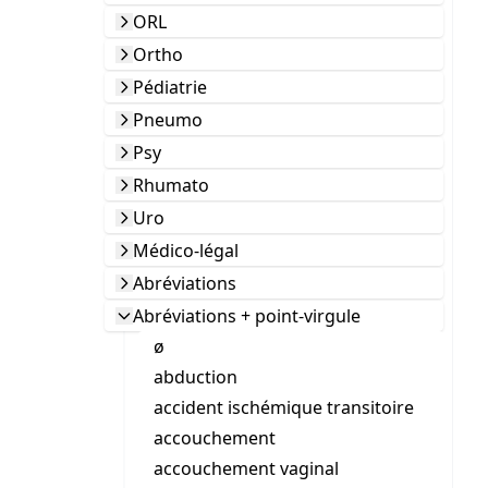
ORL
Ortho
Pédiatrie
Pneumo
Psy
Rhumato
Uro
Médico-légal
Abréviations
Abréviations + point-virgule
ø
abduction
accident ischémique transitoire
accouchement
accouchement vaginal