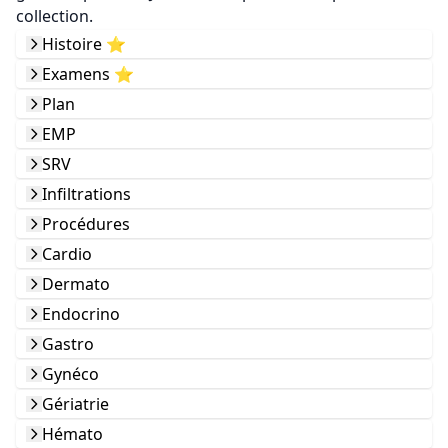
collection.
Histoire ⭐️
Examens ⭐️
Plan
EMP
SRV
Infiltrations
Procédures
Cardio
Dermato
Endocrino
Gastro
Gynéco
Gériatrie
Hémato