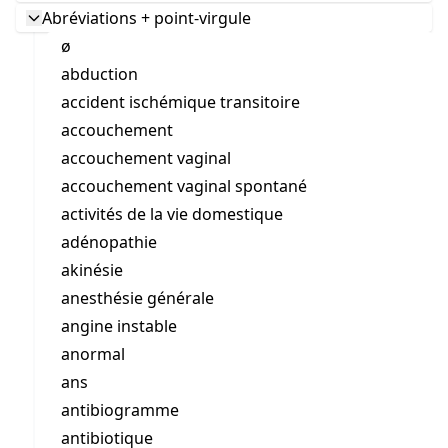
Abréviations + point-virgule
ø
abduction
accident ischémique transitoire
accouchement
accouchement vaginal
accouchement vaginal spontané
activités de la vie domestique
adénopathie
akinésie
anesthésie générale
angine instable
anormal
ans
antibiogramme
antibiotique