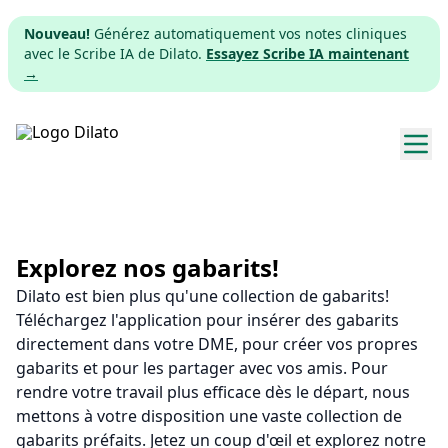
Nouveau!
Générez automatiquement vos notes cliniques
avec le Scribe IA de Dilato.
Essayez Scribe IA maintenant
→
Explorer les gabarits
Tarifs
Explorez nos gabarits!
Dilato est bien plus qu'une collection de gabarits!
Télécharger
Téléchargez l'application pour insérer des gabarits
directement dans votre DME, pour créer vos propres
App web
gabarits et pour les partager avec vos amis. Pour
rendre votre travail plus efficace dès le départ, nous
S'inscrire
mettons à votre disposition une vaste collection de
gabarits préfaits. Jetez un coup d'œil et explorez notre