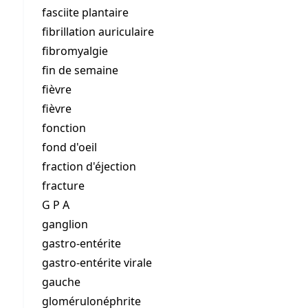
fasciite plantaire
fibrillation auriculaire
fibromyalgie
fin de semaine
fièvre
fièvre
fonction
fond d'oeil
fraction d'éjection
fracture
G P A
ganglion
gastro-entérite
gastro-entérite virale
gauche
glomérulonéphrite