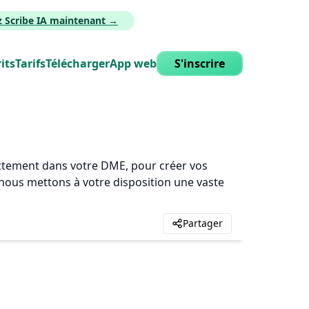
z Scribe IA maintenant →
its
Tarifs
Télécharger
App web
S'inscrire
rectement dans votre DME, pour créer vos
, nous mettons à votre disposition une vaste
Partager