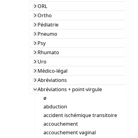
ORL
Ortho
Pédiatrie
Pneumo
Psy
Rhumato
Uro
Médico-légal
Abréviations
Abréviations + point-virgule
ø
abduction
accident ischémique transitoire
accouchement
accouchement vaginal