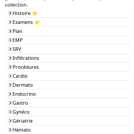
collection.
Histoire ⭐️
Examens ⭐️
Plan
EMP
SRV
Infiltrations
Procédures
Cardio
Dermato
Endocrino
Gastro
Gynéco
Gériatrie
Hémato