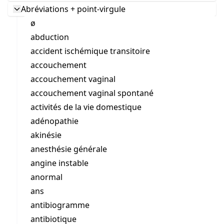
Abréviations + point-virgule
ø
abduction
accident ischémique transitoire
accouchement
accouchement vaginal
accouchement vaginal spontané
activités de la vie domestique
adénopathie
akinésie
anesthésie générale
angine instable
anormal
ans
antibiogramme
antibiotique