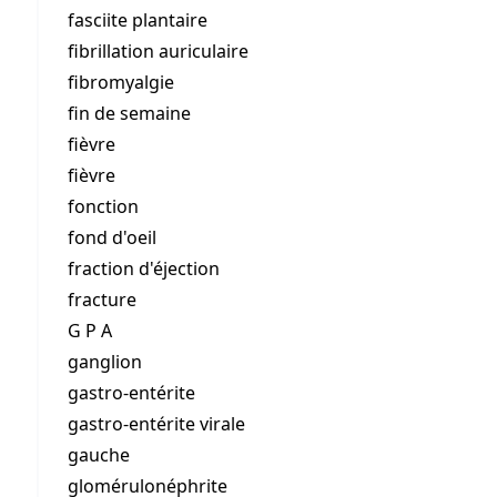
fasciite plantaire
fibrillation auriculaire
fibromyalgie
fin de semaine
fièvre
fièvre
fonction
fond d'oeil
fraction d'éjection
fracture
G P A
ganglion
gastro-entérite
gastro-entérite virale
gauche
glomérulonéphrite