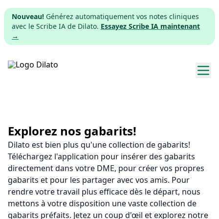
Nouveau!
Générez automatiquement vos notes cliniques
avec le Scribe IA de Dilato.
Essayez Scribe IA maintenant
→
Explorer les gabarits
Tarifs
Explorez nos gabarits!
Dilato est bien plus qu'une collection de gabarits!
Télécharger
Téléchargez l'application pour insérer des gabarits
directement dans votre DME, pour créer vos propres
App web
gabarits et pour les partager avec vos amis. Pour
rendre votre travail plus efficace dès le départ, nous
S'inscrire
mettons à votre disposition une vaste collection de
gabarits préfaits. Jetez un coup d'œil et explorez notre