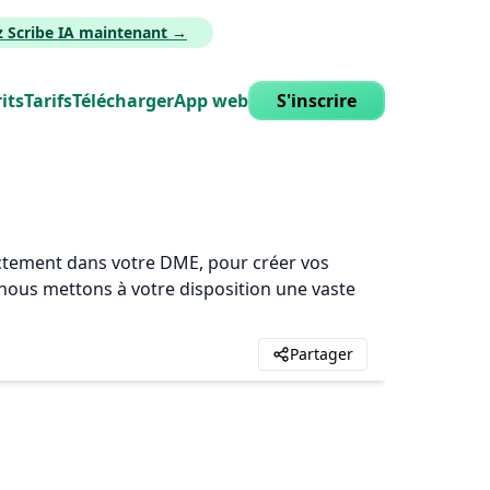
z Scribe IA maintenant →
its
Tarifs
Télécharger
App web
S'inscrire
rectement dans votre DME, pour créer vos
, nous mettons à votre disposition une vaste
Partager