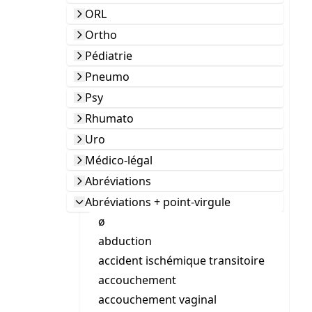
ORL
Ortho
Pédiatrie
Pneumo
Psy
Rhumato
Uro
Médico-légal
Abréviations
Abréviations + point-virgule
ø
abduction
accident ischémique transitoire
accouchement
accouchement vaginal