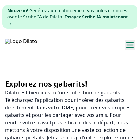
Nouveau!
Générez automatiquement vos notes cliniques
avec le Scribe IA de Dilato.
Essayez Scribe IA maintenant
→
Explorer les gabarits
Tarifs
Explorez nos gabarits!
Dilato est bien plus qu'une collection de gabarits!
Télécharger
Téléchargez l'application pour insérer des gabarits
directement dans votre DME, pour créer vos propres
App web
gabarits et pour les partager avec vos amis. Pour
rendre votre travail plus efficace dès le départ, nous
S'inscrire
mettons à votre disposition une vaste collection de
gabarits préfaits. Jetez un coup d'œil et explorez notre