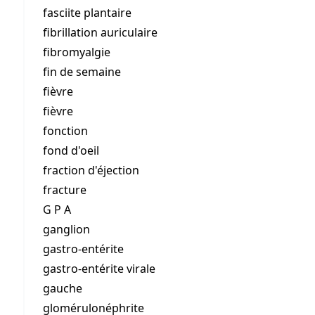
fasciite plantaire
fibrillation auriculaire
fibromyalgie
fin de semaine
fièvre
fièvre
fonction
fond d'oeil
fraction d'éjection
fracture
G P A
ganglion
gastro-entérite
gastro-entérite virale
gauche
glomérulonéphrite