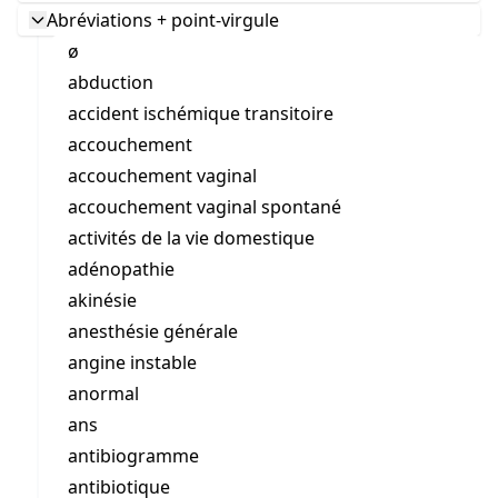
Abréviations + point-virgule
ø
abduction
accident ischémique transitoire
accouchement
accouchement vaginal
accouchement vaginal spontané
activités de la vie domestique
adénopathie
akinésie
anesthésie générale
angine instable
anormal
ans
antibiogramme
antibiotique