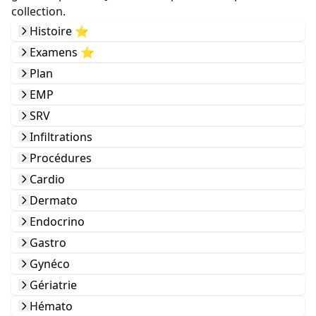
collection.
Histoire ⭐️
Examens ⭐️
Plan
EMP
SRV
Infiltrations
Procédures
Cardio
Dermato
Endocrino
Gastro
Gynéco
Gériatrie
Hémato