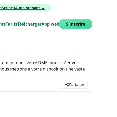
z Scribe IA maintenant →
its
Tarifs
Télécharger
App web
S'inscrire
rectement dans votre DME, pour créer vos
, nous mettons à votre disposition une vaste
Partager