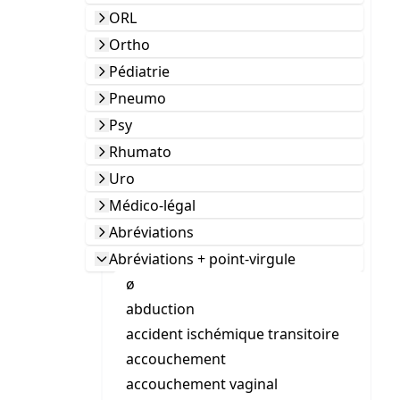
ORL
Ortho
Pédiatrie
Pneumo
Psy
Rhumato
Uro
Médico-légal
Abréviations
Abréviations + point-virgule
ø
abduction
accident ischémique transitoire
accouchement
accouchement vaginal