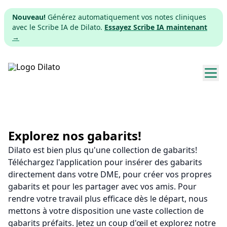
Nouveau!
Générez automatiquement vos notes cliniques
avec le Scribe IA de Dilato.
Essayez Scribe IA maintenant
→
Explorer les gabarits
Tarifs
Explorez nos gabarits!
Dilato est bien plus qu'une collection de gabarits!
Télécharger
Téléchargez l'application pour insérer des gabarits
directement dans votre DME, pour créer vos propres
App web
gabarits et pour les partager avec vos amis. Pour
rendre votre travail plus efficace dès le départ, nous
S'inscrire
mettons à votre disposition une vaste collection de
gabarits préfaits. Jetez un coup d'œil et explorez notre