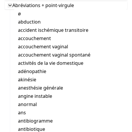
Abréviations + point-virgule
ø
abduction
accident ischémique transitoire
accouchement
accouchement vaginal
accouchement vaginal spontané
activités de la vie domestique
adénopathie
akinésie
anesthésie générale
angine instable
anormal
ans
antibiogramme
antibiotique