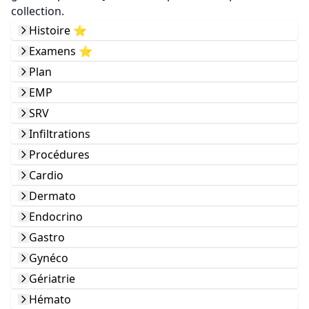
collection.
Histoire ⭐️
Examens ⭐️
Plan
EMP
SRV
Infiltrations
Procédures
Cardio
Dermato
Endocrino
Gastro
Gynéco
Gériatrie
Hémato