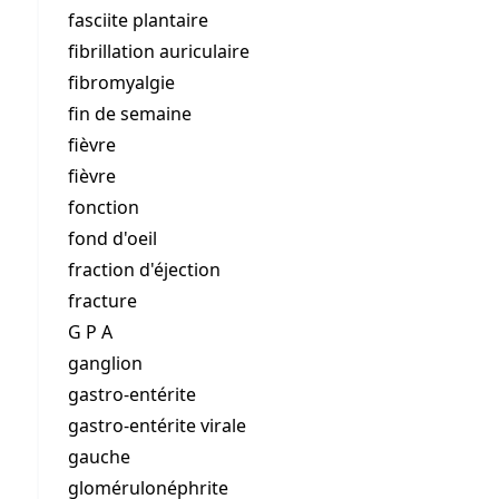
fasciite plantaire
fibrillation auriculaire
fibromyalgie
fin de semaine
fièvre
fièvre
fonction
fond d'oeil
fraction d'éjection
fracture
G P A
ganglion
gastro-entérite
gastro-entérite virale
gauche
glomérulonéphrite