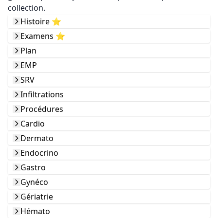
collection.
Histoire ⭐️
Examens ⭐️
Plan
EMP
SRV
Infiltrations
Procédures
Cardio
Dermato
Endocrino
Gastro
Gynéco
Gériatrie
Hémato