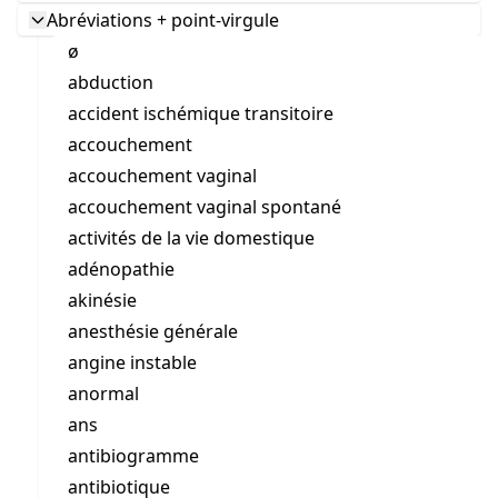
Abréviations + point-virgule
ø
abduction
accident ischémique transitoire
accouchement
accouchement vaginal
accouchement vaginal spontané
activités de la vie domestique
adénopathie
akinésie
anesthésie générale
angine instable
anormal
ans
antibiogramme
antibiotique