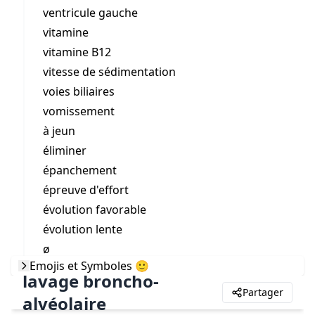
ventricule gauche
vitamine
vitamine B12
vitesse de sédimentation
voies biliaires
vomissement
à jeun
éliminer
épanchement
épreuve d'effort
évolution favorable
évolution lente
ø
Emojis et Symboles 🙂
lavage broncho-
Partager
alvéolaire