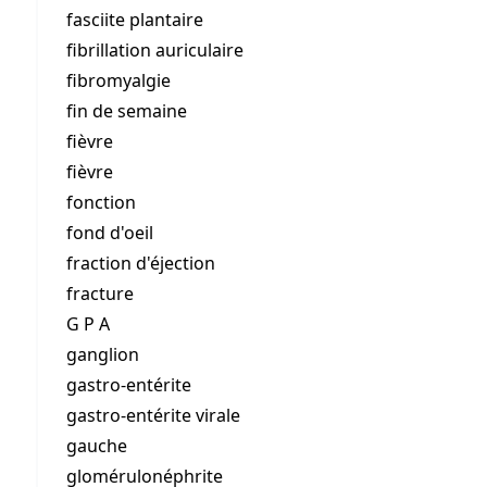
fasciite plantaire
fibrillation auriculaire
fibromyalgie
fin de semaine
fièvre
fièvre
fonction
fond d'oeil
fraction d'éjection
fracture
G P A
ganglion
gastro-entérite
gastro-entérite virale
gauche
glomérulonéphrite