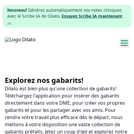
Nouveau!
Générez automatiquement vos notes cliniques
avec le Scribe IA de Dilato.
Essayez Scribe IA maintenant
→
Explorer les gabarits
Tarifs
Explorez nos gabarits!
Dilato est bien plus qu'une collection de gabarits!
Télécharger
Téléchargez l'application pour insérer des gabarits
directement dans votre DME, pour créer vos propres
App web
gabarits et pour les partager avec vos amis. Pour
rendre votre travail plus efficace dès le départ, nous
S'inscrire
mettons à votre disposition une vaste collection de
gabarits préfaits. Jetez un coup d'œil et explorez notre