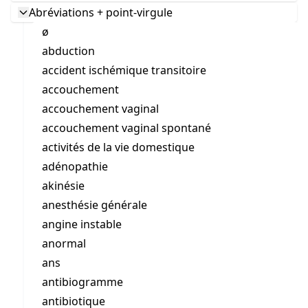
Abréviations + point-virgule
ø
abduction
accident ischémique transitoire
accouchement
accouchement vaginal
accouchement vaginal spontané
activités de la vie domestique
adénopathie
akinésie
anesthésie générale
angine instable
anormal
ans
antibiogramme
antibiotique