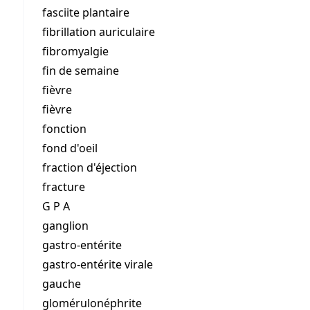
fasciite plantaire
fibrillation auriculaire
fibromyalgie
fin de semaine
fièvre
fièvre
fonction
fond d'oeil
fraction d'éjection
fracture
G P A
ganglion
gastro-entérite
gastro-entérite virale
gauche
glomérulonéphrite