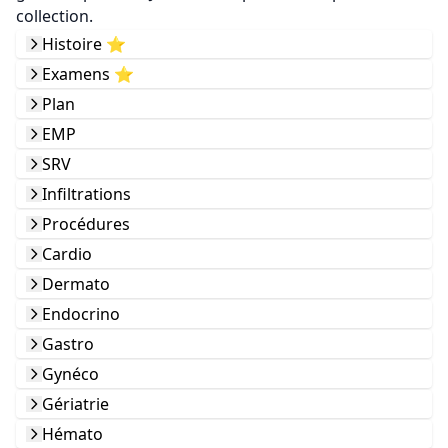
collection.
Histoire ⭐️
Examens ⭐️
Plan
EMP
SRV
Infiltrations
Procédures
Cardio
Dermato
Endocrino
Gastro
Gynéco
Gériatrie
Hémato