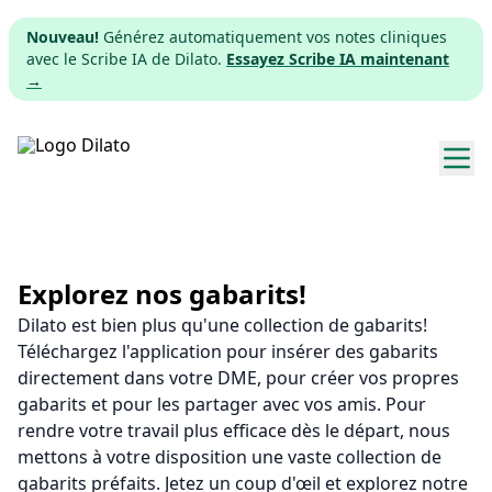
Nouveau!
Générez automatiquement vos notes cliniques
avec le Scribe IA de Dilato.
Essayez Scribe IA maintenant
→
Explorer les gabarits
Tarifs
Explorez nos gabarits!
Dilato est bien plus qu'une collection de gabarits!
Télécharger
Téléchargez l'application pour insérer des gabarits
directement dans votre DME, pour créer vos propres
App web
gabarits et pour les partager avec vos amis. Pour
rendre votre travail plus efficace dès le départ, nous
S'inscrire
mettons à votre disposition une vaste collection de
gabarits préfaits. Jetez un coup d'œil et explorez notre