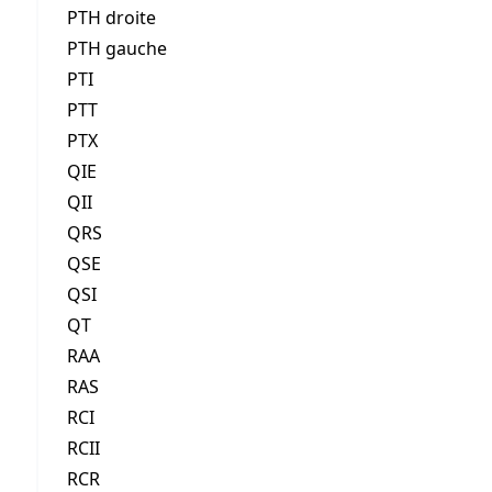
PTH droite
PTH gauche
PTI
PTT
PTX
QIE
QII
QRS
QSE
QSI
QT
RAA
RAS
RCI
RCII
RCR