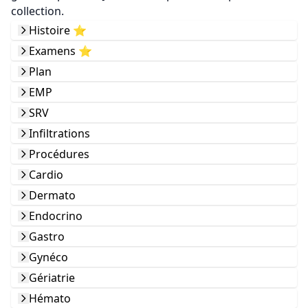
collection.
Histoire ⭐️
Examens ⭐️
Plan
EMP
SRV
Infiltrations
Procédures
Cardio
Dermato
Endocrino
Gastro
Gynéco
Gériatrie
Hémato