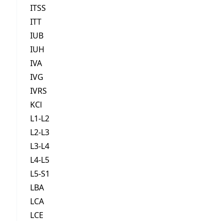
ITSS
ITT
IUB
IUH
IVA
IVG
IVRS
KCl
L1-L2
L2-L3
L3-L4
L4-L5
L5-S1
LBA
LCA
LCE