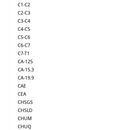
C1-C2
C2-C3
C3-C4
C4-C5
C5-C6
C6-C7
C7-T1
CA-125
CA-15.3
CA-19.9
CAE
CEA
CHSGS
CHSLD
CHUM
CHUQ