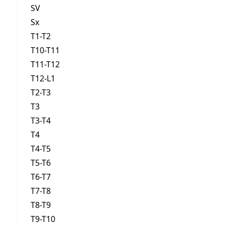
SV
Sx
T1-T2
T10-T11
T11-T12
T12-L1
T2-T3
T3
T3-T4
T4
T4-T5
T5-T6
T6-T7
T7-T8
T8-T9
T9-T10