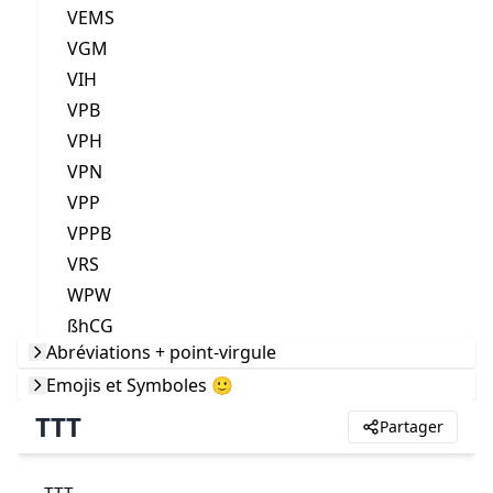
VEMS
VGM
VIH
VPB
VPH
VPN
VPP
VPPB
VRS
WPW
ßhCG
Abréviations + point-virgule
Emojis et Symboles 🙂
TTT
Partager