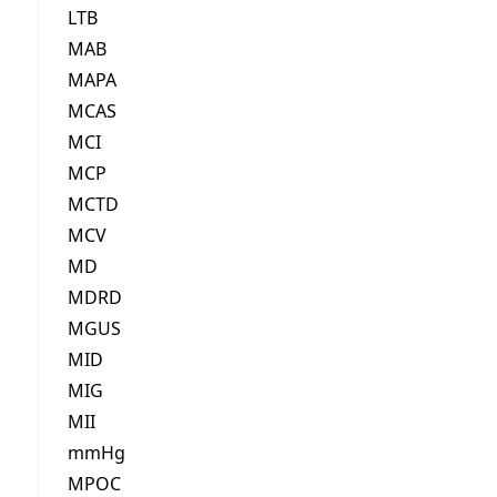
LTB
MAB
MAPA
MCAS
MCI
MCP
MCTD
MCV
MD
MDRD
MGUS
MID
MIG
MII
mmHg
MPOC