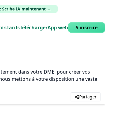
z Scribe IA maintenant →
its
Tarifs
Télécharger
App web
S'inscrire
rectement dans votre DME, pour créer vos
, nous mettons à votre disposition une vaste
Partager