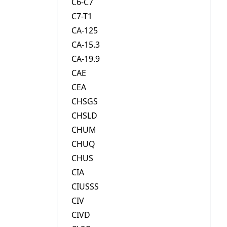
C6-C7
C7-T1
CA-125
CA-15.3
CA-19.9
CAE
CEA
CHSGS
CHSLD
CHUM
CHUQ
CHUS
CIA
CIUSSS
CIV
CIVD