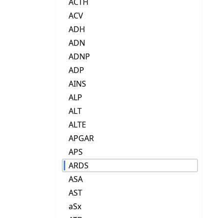
ACTH
ACV
ADH
ADN
ADNP
ADP
AINS
ALP
ALT
ALTE
APGAR
APS
ARDS
ASA
AST
aSx