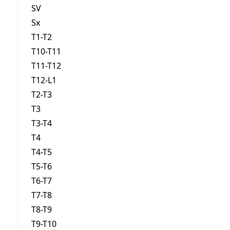
SV
Sx
T1-T2
T10-T11
T11-T12
T12-L1
T2-T3
T3
T3-T4
T4
T4-T5
T5-T6
T6-T7
T7-T8
T8-T9
T9-T10