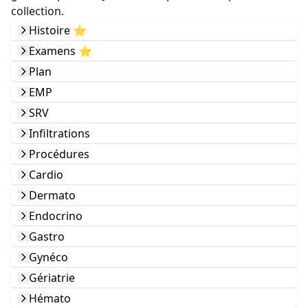
collection.
Histoire ⭐️
Examens ⭐️
Plan
EMP
SRV
Infiltrations
Procédures
Cardio
Dermato
Endocrino
Gastro
Gynéco
Gériatrie
Hémato