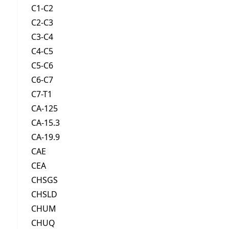
C1-C2
C2-C3
C3-C4
C4-C5
C5-C6
C6-C7
C7-T1
CA-125
CA-15.3
CA-19.9
CAE
CEA
CHSGS
CHSLD
CHUM
CHUQ