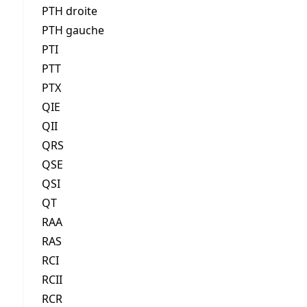
PTH droite
PTH gauche
PTI
PTT
PTX
QIE
QII
QRS
QSE
QSI
QT
RAA
RAS
RCI
RCII
RCR