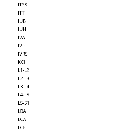
ITSS
ITT
IUB
IUH
IVA
IVG
IVRS
KCl
L1-L2
L2-L3
L3-L4
L4-L5
L5-S1
LBA
LCA
LCE