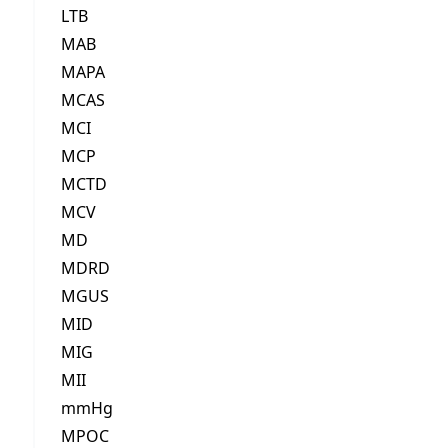
LTB
MAB
MAPA
MCAS
MCI
MCP
MCTD
MCV
MD
MDRD
MGUS
MID
MIG
MII
mmHg
MPOC