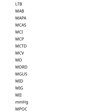
LTB
MAB
MAPA
MCAS
MCI
MCP
MCTD
MCV
MD
MDRD
MGUS
MID
MIG
MII
mmHg
MPOC