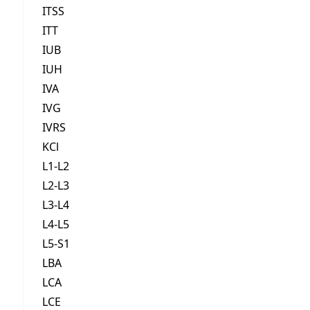
ITSS
ITT
IUB
IUH
IVA
IVG
IVRS
KCl
L1-L2
L2-L3
L3-L4
L4-L5
L5-S1
LBA
LCA
LCE