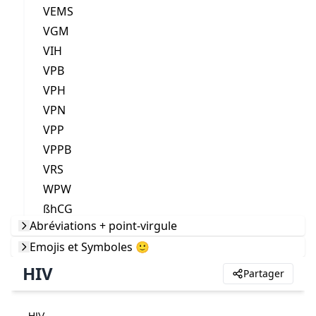
VEMS
VGM
VIH
VPB
VPH
VPN
VPP
VPPB
VRS
WPW
ßhCG
Abréviations + point-virgule
Emojis et Symboles 🙂
HIV
Partager