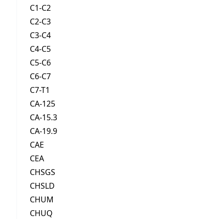
C1-C2
C2-C3
C3-C4
C4-C5
C5-C6
C6-C7
C7-T1
CA-125
CA-15.3
CA-19.9
CAE
CEA
CHSGS
CHSLD
CHUM
CHUQ