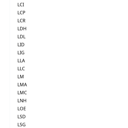
LCI
LCP
LCR
LDH
LDL
LID
LIG
LLA
LLC
LM
LMA
LMC
LNH
LOE
LSD
LSG