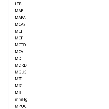
LTB
MAB
MAPA
MCAS
MCI
MCP
MCTD
MCV
MD
MDRD
MGUS
MID
MIG
MII
mmHg
MPOC