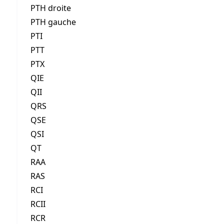
PTH droite
PTH gauche
PTI
PTT
PTX
QIE
QII
QRS
QSE
QSI
QT
RAA
RAS
RCI
RCII
RCR