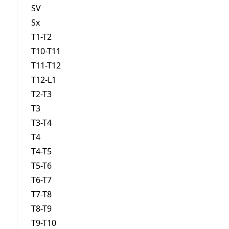
SV
Sx
T1-T2
T10-T11
T11-T12
T12-L1
T2-T3
T3
T3-T4
T4
T4-T5
T5-T6
T6-T7
T7-T8
T8-T9
T9-T10