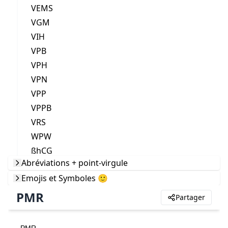
VEMS
VGM
VIH
VPB
VPH
VPN
VPP
VPPB
VRS
WPW
ßhCG
Abréviations + point-virgule
Emojis et Symboles 🙂
PMR
Partager