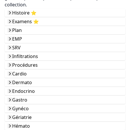
collection.
Histoire ⭐️
Examens ⭐️
Plan
EMP
SRV
Infiltrations
Procédures
Cardio
Dermato
Endocrino
Gastro
Gynéco
Gériatrie
Hémato