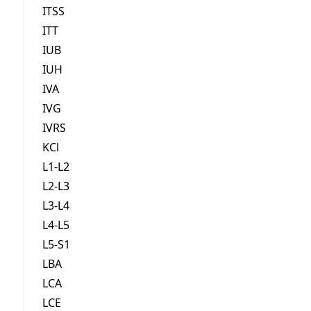
ITSS
ITT
IUB
IUH
IVA
IVG
IVRS
KCl
L1-L2
L2-L3
L3-L4
L4-L5
L5-S1
LBA
LCA
LCE