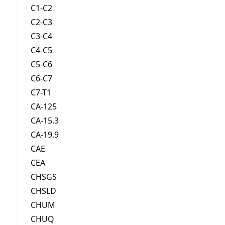
C1-C2
C2-C3
C3-C4
C4-C5
C5-C6
C6-C7
C7-T1
CA-125
CA-15.3
CA-19.9
CAE
CEA
CHSGS
CHSLD
CHUM
CHUQ