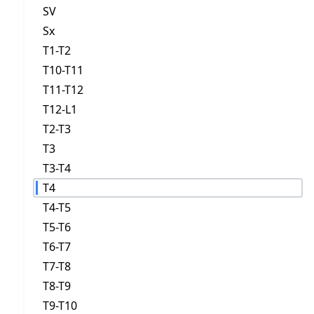
SV
Sx
T1-T2
T10-T11
T11-T12
T12-L1
T2-T3
T3
T3-T4
T4
T4-T5
T5-T6
T6-T7
T7-T8
T8-T9
T9-T10