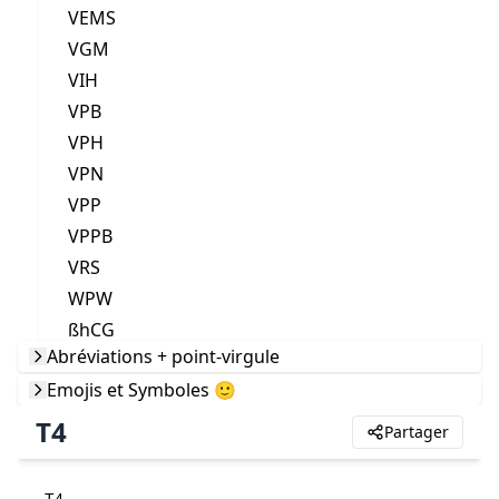
VEMS
VGM
VIH
VPB
VPH
VPN
VPP
VPPB
VRS
WPW
ßhCG
Abréviations + point-virgule
Emojis et Symboles 🙂
T4
Partager