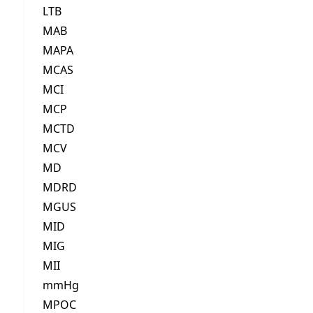
LTB
MAB
MAPA
MCAS
MCI
MCP
MCTD
MCV
MD
MDRD
MGUS
MID
MIG
MII
mmHg
MPOC