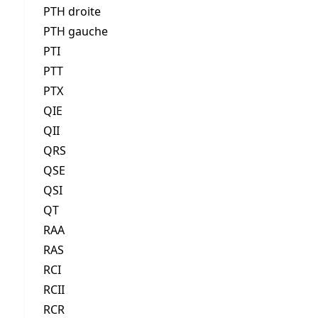
PTH droite
PTH gauche
PTI
PTT
PTX
QIE
QII
QRS
QSE
QSI
QT
RAA
RAS
RCI
RCII
RCR