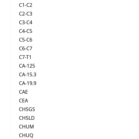
C1-C2
C2-C3
C3-C4
C4-C5
C5-C6
C6-C7
C7-T1
CA-125
CA-15.3
CA-19.9
CAE
CEA
CHSGS
CHSLD
CHUM
CHUQ