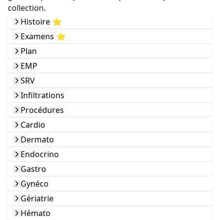
collection.
Histoire ⭐️
Examens ⭐️
Plan
EMP
SRV
Infiltrations
Procédures
Cardio
Dermato
Endocrino
Gastro
Gynéco
Gériatrie
Hémato