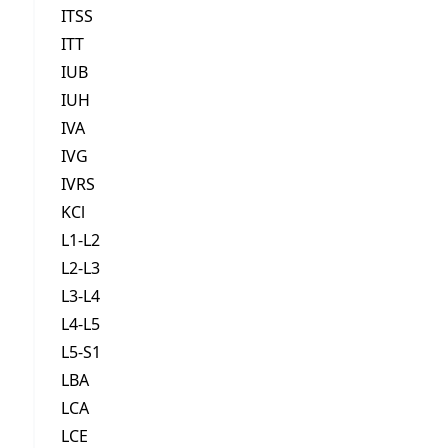
ITSS
ITT
IUB
IUH
IVA
IVG
IVRS
KCl
L1-L2
L2-L3
L3-L4
L4-L5
L5-S1
LBA
LCA
LCE