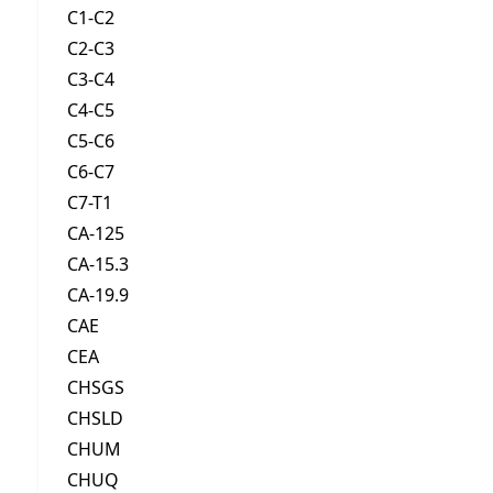
C1-C2
C2-C3
C3-C4
C4-C5
C5-C6
C6-C7
C7-T1
CA-125
CA-15.3
CA-19.9
CAE
CEA
CHSGS
CHSLD
CHUM
CHUQ