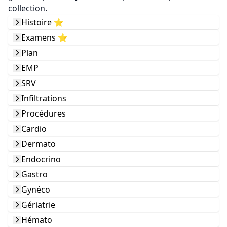
collection.
Histoire ⭐️
Examens ⭐️
Plan
EMP
SRV
Infiltrations
Procédures
Cardio
Dermato
Endocrino
Gastro
Gynéco
Gériatrie
Hémato