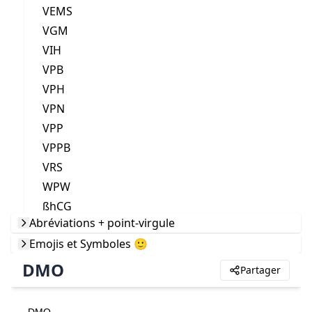
VEMS
VGM
VIH
VPB
VPH
VPN
VPP
VPPB
VRS
WPW
ßhCG
Abréviations + point-virgule
Emojis et Symboles 🙂
DMO
Partager