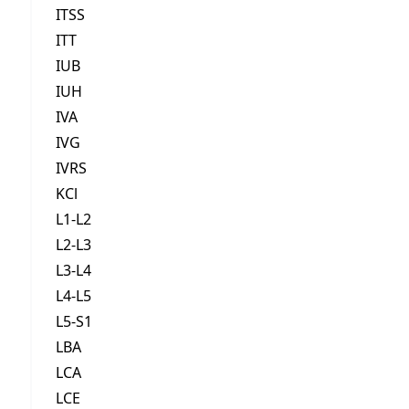
ITSS
ITT
IUB
IUH
IVA
IVG
IVRS
KCl
L1-L2
L2-L3
L3-L4
L4-L5
L5-S1
LBA
LCA
LCE