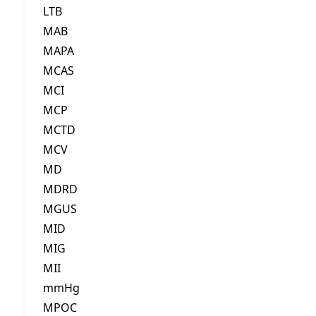
LTB
MAB
MAPA
MCAS
MCI
MCP
MCTD
MCV
MD
MDRD
MGUS
MID
MIG
MII
mmHg
MPOC