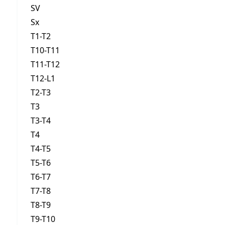
SV
Sx
T1-T2
T10-T11
T11-T12
T12-L1
T2-T3
T3
T3-T4
T4
T4-T5
T5-T6
T6-T7
T7-T8
T8-T9
T9-T10