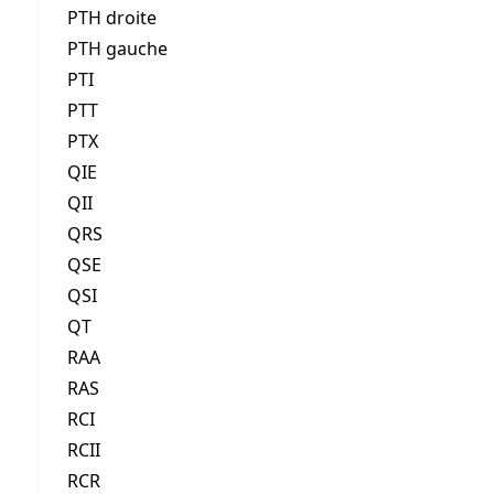
PTH droite
PTH gauche
PTI
PTT
PTX
QIE
QII
QRS
QSE
QSI
QT
RAA
RAS
RCI
RCII
RCR