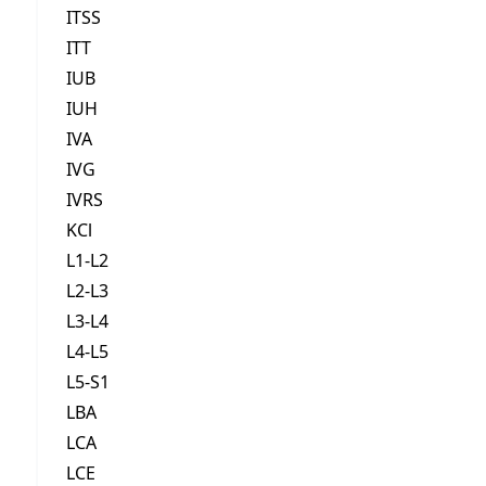
ITSS
ITT
IUB
IUH
IVA
IVG
IVRS
KCl
L1-L2
L2-L3
L3-L4
L4-L5
L5-S1
LBA
LCA
LCE