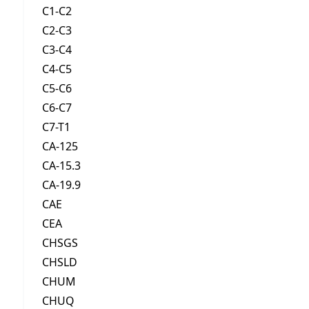
C1-C2
C2-C3
C3-C4
C4-C5
C5-C6
C6-C7
C7-T1
CA-125
CA-15.3
CA-19.9
CAE
CEA
CHSGS
CHSLD
CHUM
CHUQ