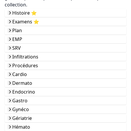
collection.
Histoire ⭐️
Examens ⭐️
Plan
EMP
SRV
Infiltrations
Procédures
Cardio
Dermato
Endocrino
Gastro
Gynéco
Gériatrie
Hémato