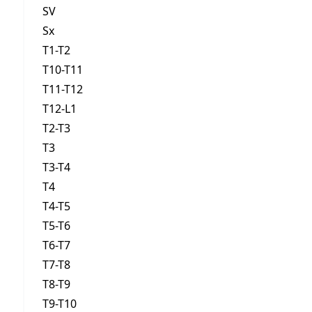
SV
Sx
T1-T2
T10-T11
T11-T12
T12-L1
T2-T3
T3
T3-T4
T4
T4-T5
T5-T6
T6-T7
T7-T8
T8-T9
T9-T10