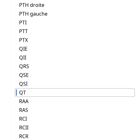
PTH droite
PTH gauche
PTI
PTT
PTX
QIE
QII
QRS
QSE
QSI
QT
RAA
RAS
RCI
RCII
RCR