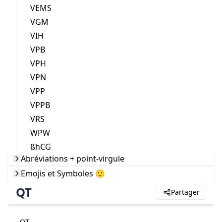
VEMS
VGM
VIH
VPB
VPH
VPN
VPP
VPPB
VRS
WPW
ßhCG
Abréviations + point-virgule
Emojis et Symboles 🙂
QT
Partager