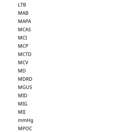
LTB
MAB
MAPA
MCAS
MCI
MCP
MCTD
MCV
MD
MDRD
MGUS
MID
MIG
MII
mmHg
MPOC