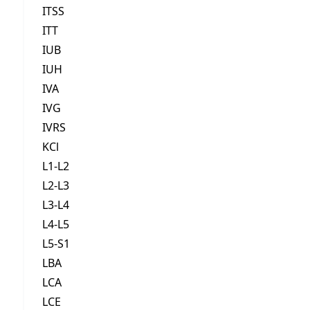
ITSS
ITT
IUB
IUH
IVA
IVG
IVRS
KCl
L1-L2
L2-L3
L3-L4
L4-L5
L5-S1
LBA
LCA
LCE