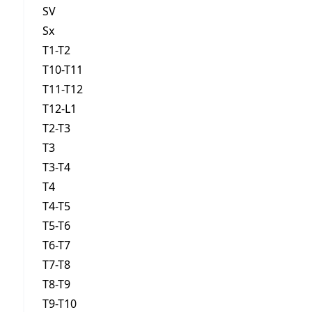
SV
Sx
T1-T2
T10-T11
T11-T12
T12-L1
T2-T3
T3
T3-T4
T4
T4-T5
T5-T6
T6-T7
T7-T8
T8-T9
T9-T10