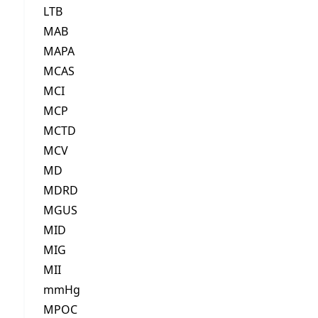
LTB
MAB
MAPA
MCAS
MCI
MCP
MCTD
MCV
MD
MDRD
MGUS
MID
MIG
MII
mmHg
MPOC