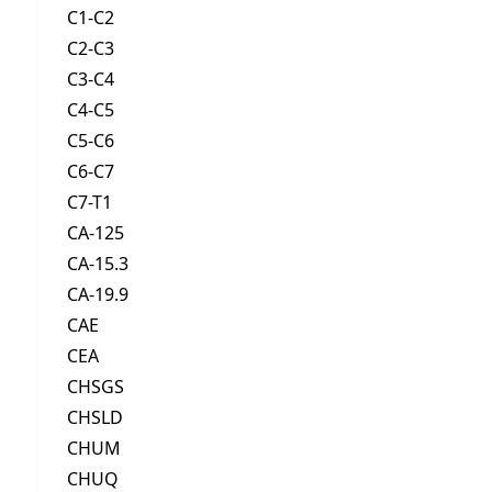
C1-C2
C2-C3
C3-C4
C4-C5
C5-C6
C6-C7
C7-T1
CA-125
CA-15.3
CA-19.9
CAE
CEA
CHSGS
CHSLD
CHUM
CHUQ