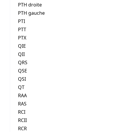
PTH droite
PTH gauche
PTI
PTT
PTX
QIE
QII
QRS
QSE
QSI
QT
RAA
RAS
RCI
RCII
RCR