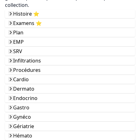
collection.
Histoire ⭐️
Examens ⭐️
Plan
EMP
SRV
Infiltrations
Procédures
Cardio
Dermato
Endocrino
Gastro
Gynéco
Gériatrie
Hémato