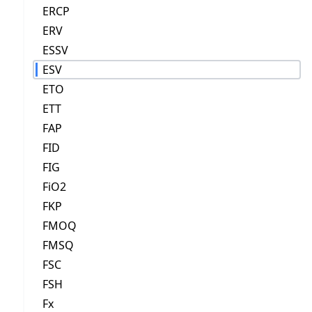
ERCP
ERV
ESSV
ESV
ETO
ETT
FAP
FID
FIG
FiO2
FKP
FMOQ
FMSQ
FSC
FSH
Fx