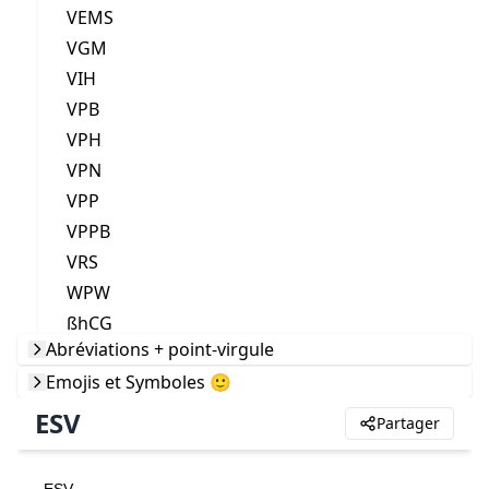
VEMS
VGM
VIH
VPB
VPH
VPN
VPP
VPPB
VRS
WPW
ßhCG
Abréviations + point-virgule
Emojis et Symboles 🙂
ESV
Partager