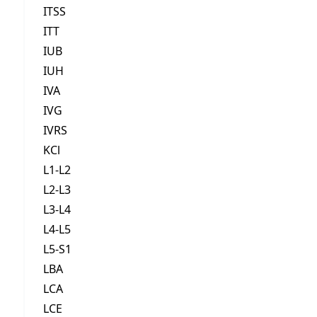
ITSS
ITT
IUB
IUH
IVA
IVG
IVRS
KCl
L1-L2
L2-L3
L3-L4
L4-L5
L5-S1
LBA
LCA
LCE