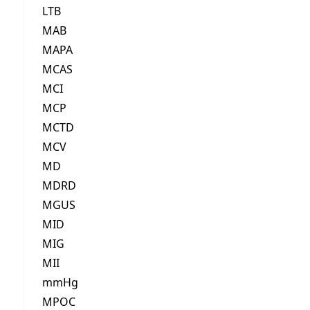
LTB
MAB
MAPA
MCAS
MCI
MCP
MCTD
MCV
MD
MDRD
MGUS
MID
MIG
MII
mmHg
MPOC