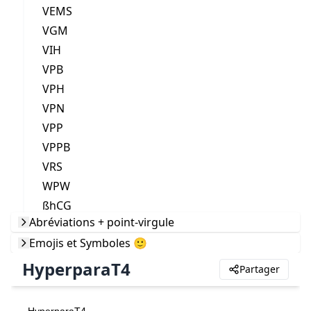
VEMS
VGM
VIH
VPB
VPH
VPN
VPP
VPPB
VRS
WPW
ßhCG
Abréviations + point-virgule
Emojis et Symboles 🙂
HyperparaT4
Partager