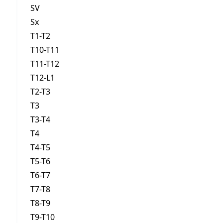
SV
Sx
T1-T2
T10-T11
T11-T12
T12-L1
T2-T3
T3
T3-T4
T4
T4-T5
T5-T6
T6-T7
T7-T8
T8-T9
T9-T10