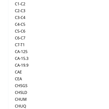
C1-C2
C2-C3
C3-C4
C4-C5
C5-C6
C6-C7
C7-T1
CA-125
CA-15.3
CA-19.9
CAE
CEA
CHSGS
CHSLD
CHUM
CHUQ