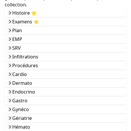
collection.
Histoire ⭐️
Examens ⭐️
Plan
EMP
SRV
Infiltrations
Procédures
Cardio
Dermato
Endocrino
Gastro
Gynéco
Gériatrie
Hémato