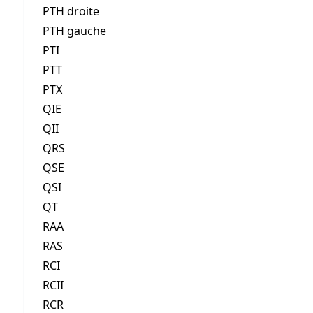
PTH droite
PTH gauche
PTI
PTT
PTX
QIE
QII
QRS
QSE
QSI
QT
RAA
RAS
RCI
RCII
RCR