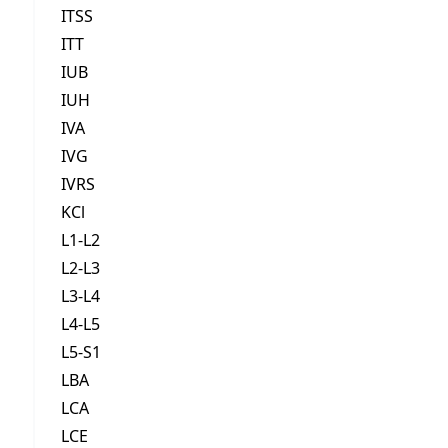
ITSS
ITT
IUB
IUH
IVA
IVG
IVRS
KCl
L1-L2
L2-L3
L3-L4
L4-L5
L5-S1
LBA
LCA
LCE