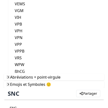
VEMS
VGM
VIH
VPB
VPH
VPN
VPP
VPPB
VRS
WPW
ßhCG
Abréviations + point-virgule
Emojis et Symboles 🙂
SNC
Partager