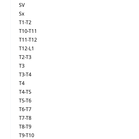
SV
Sx
T1-T2
T10-T11
T11-T12
T12-L1
T2-T3
T3
T3-T4
T4
T4-T5
T5-T6
T6-T7
T7-T8
T8-T9
T9-T10