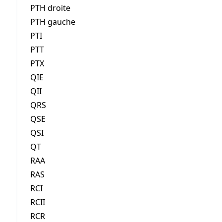
PTH droite
PTH gauche
PTI
PTT
PTX
QIE
QII
QRS
QSE
QSI
QT
RAA
RAS
RCI
RCII
RCR