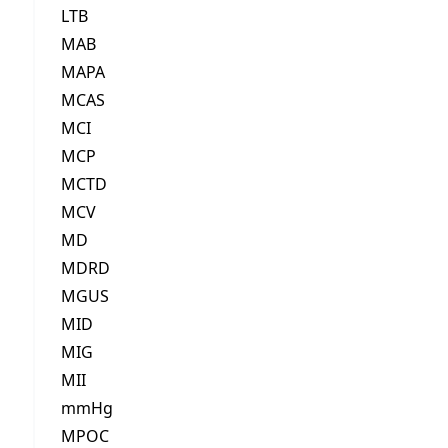
LTB
MAB
MAPA
MCAS
MCI
MCP
MCTD
MCV
MD
MDRD
MGUS
MID
MIG
MII
mmHg
MPOC