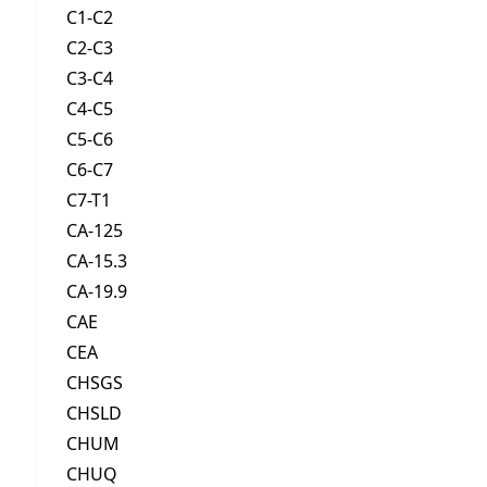
C1-C2
C2-C3
C3-C4
C4-C5
C5-C6
C6-C7
C7-T1
CA-125
CA-15.3
CA-19.9
CAE
CEA
CHSGS
CHSLD
CHUM
CHUQ