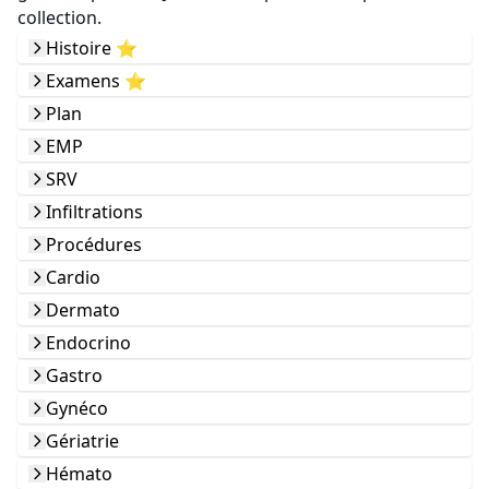
collection.
Histoire ⭐️
Examens ⭐️
Plan
EMP
SRV
Infiltrations
Procédures
Cardio
Dermato
Endocrino
Gastro
Gynéco
Gériatrie
Hémato