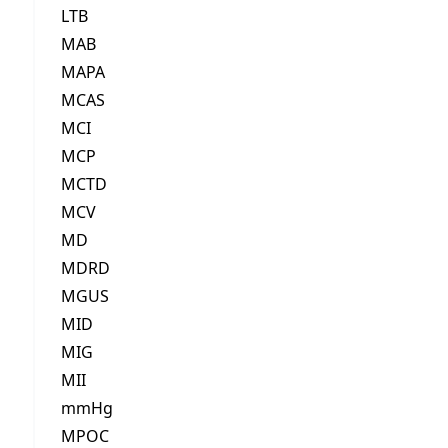
LTB
MAB
MAPA
MCAS
MCI
MCP
MCTD
MCV
MD
MDRD
MGUS
MID
MIG
MII
mmHg
MPOC