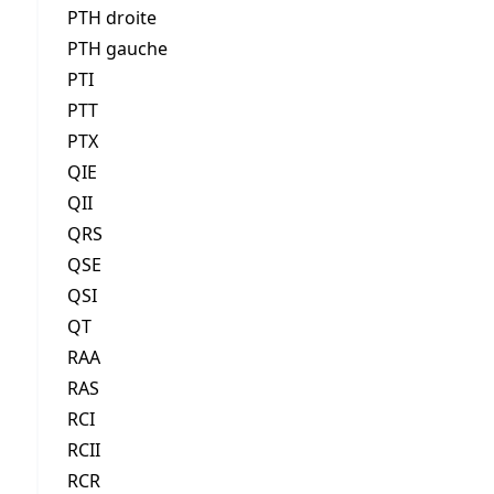
PTH droite
PTH gauche
PTI
PTT
PTX
QIE
QII
QRS
QSE
QSI
QT
RAA
RAS
RCI
RCII
RCR