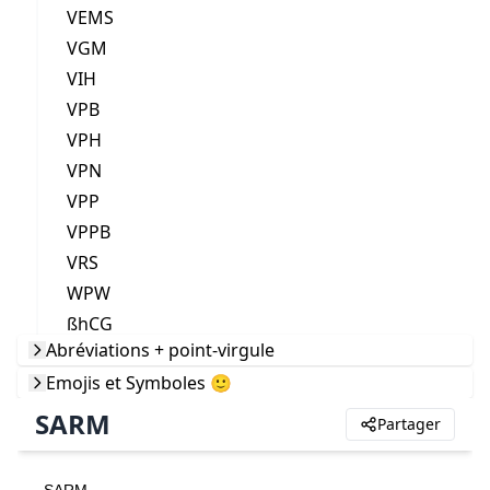
VEMS
VGM
VIH
VPB
VPH
VPN
VPP
VPPB
VRS
WPW
ßhCG
Abréviations + point-virgule
Emojis et Symboles 🙂
SARM
Partager