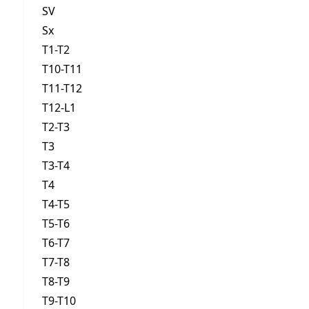
SV
Sx
T1-T2
T10-T11
T11-T12
T12-L1
T2-T3
T3
T3-T4
T4
T4-T5
T5-T6
T6-T7
T7-T8
T8-T9
T9-T10