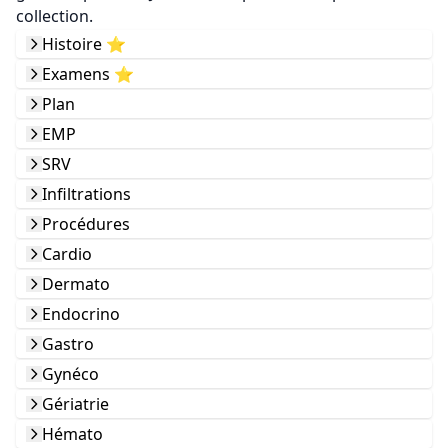
collection.
Histoire ⭐️
Examens ⭐️
Plan
EMP
SRV
Infiltrations
Procédures
Cardio
Dermato
Endocrino
Gastro
Gynéco
Gériatrie
Hémato