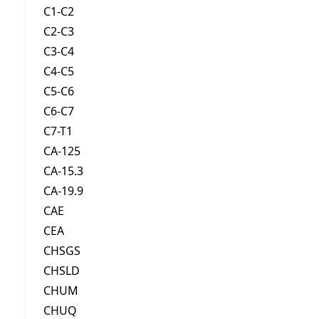
C1-C2
C2-C3
C3-C4
C4-C5
C5-C6
C6-C7
C7-T1
CA-125
CA-15.3
CA-19.9
CAE
CEA
CHSGS
CHSLD
CHUM
CHUQ