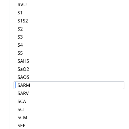
RVU
S1
S1S2
S2
S3
S4
S5
SAHS
SaO2
SAOS
SARM
SARV
SCA
SCI
SCM
SEP