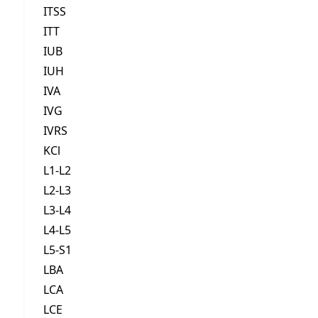
ITSS
ITT
IUB
IUH
IVA
IVG
IVRS
KCl
L1-L2
L2-L3
L3-L4
L4-L5
L5-S1
LBA
LCA
LCE