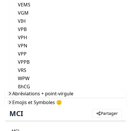
VEMS
VGM
VIH
VPB
VPH
VPN
VPP
VPPB
VRS
WPW
ßhCG
Abréviations + point-virgule
Emojis et Symboles 🙂
MCI
Partager