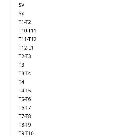
SV
Sx
T1-T2
T10-T11
T11-T12
T12-L1
T2-T3
T3
T3-T4
T4
T4-T5
T5-T6
T6-T7
T7-T8
T8-T9
T9-T10