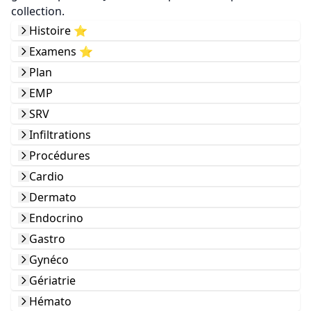
collection.
Histoire ⭐️
Examens ⭐️
Plan
EMP
SRV
Infiltrations
Procédures
Cardio
Dermato
Endocrino
Gastro
Gynéco
Gériatrie
Hémato