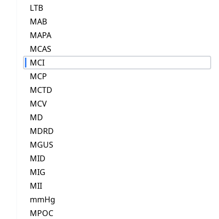
LTB
MAB
MAPA
MCAS
MCI
MCP
MCTD
MCV
MD
MDRD
MGUS
MID
MIG
MII
mmHg
MPOC