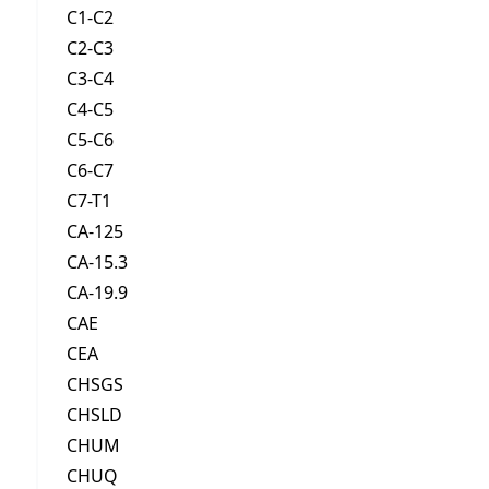
C1-C2
C2-C3
C3-C4
C4-C5
C5-C6
C6-C7
C7-T1
CA-125
CA-15.3
CA-19.9
CAE
CEA
CHSGS
CHSLD
CHUM
CHUQ