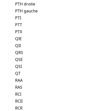
PTH droite
PTH gauche
PTI
PTT
PTX
QIE
QII
QRS
QSE
QSI
QT
RAA
RAS
RCI
RCII
RCR