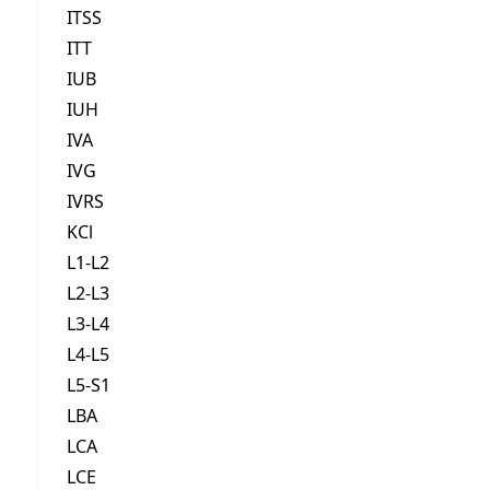
ITSS
ITT
IUB
IUH
IVA
IVG
IVRS
KCl
L1-L2
L2-L3
L3-L4
L4-L5
L5-S1
LBA
LCA
LCE