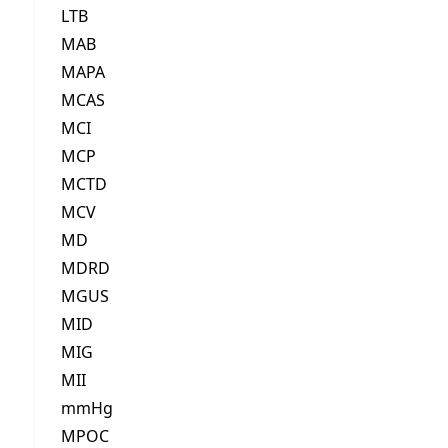
LTB
MAB
MAPA
MCAS
MCI
MCP
MCTD
MCV
MD
MDRD
MGUS
MID
MIG
MII
mmHg
MPOC