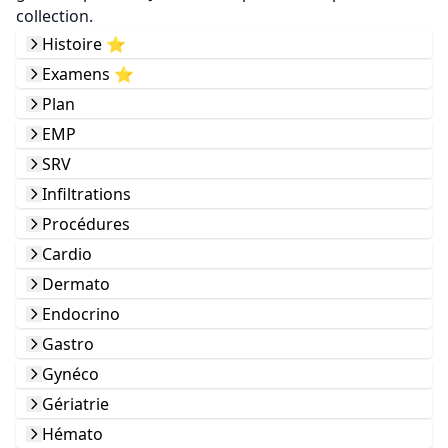
collection.
Histoire ⭐️
Examens ⭐️
Plan
EMP
SRV
Infiltrations
Procédures
Cardio
Dermato
Endocrino
Gastro
Gynéco
Gériatrie
Hémato