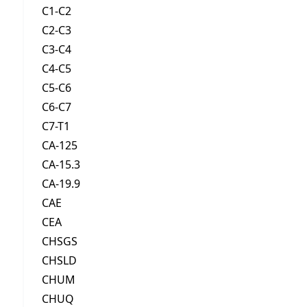
C1-C2
C2-C3
C3-C4
C4-C5
C5-C6
C6-C7
C7-T1
CA-125
CA-15.3
CA-19.9
CAE
CEA
CHSGS
CHSLD
CHUM
CHUQ