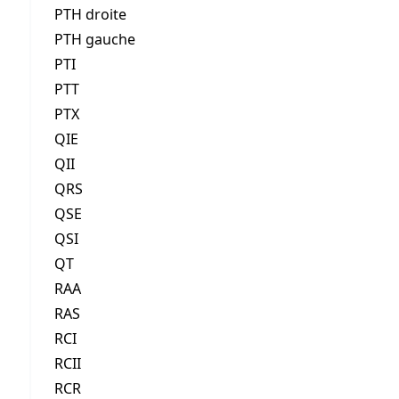
PTH droite
PTH gauche
PTI
PTT
PTX
QIE
QII
QRS
QSE
QSI
QT
RAA
RAS
RCI
RCII
RCR