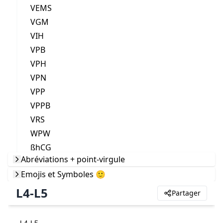
VEMS
VGM
VIH
VPB
VPH
VPN
VPP
VPPB
VRS
WPW
ßhCG
Abréviations + point-virgule
Emojis et Symboles 🙂
L4-L5
Partager