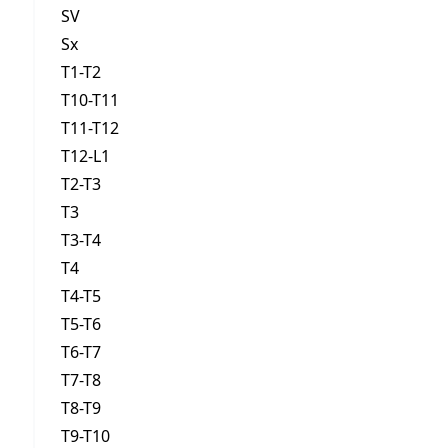
SV
Sx
T1-T2
T10-T11
T11-T12
T12-L1
T2-T3
T3
T3-T4
T4
T4-T5
T5-T6
T6-T7
T7-T8
T8-T9
T9-T10