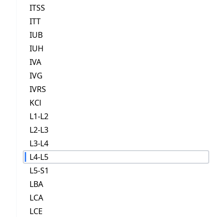
ITSS
ITT
IUB
IUH
IVA
IVG
IVRS
KCl
L1-L2
L2-L3
L3-L4
L4-L5
L5-S1
LBA
LCA
LCE