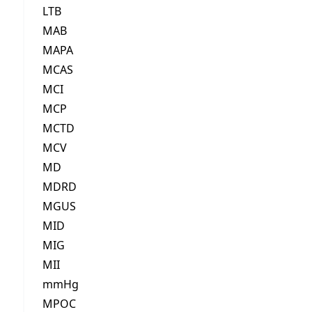
LTB
MAB
MAPA
MCAS
MCI
MCP
MCTD
MCV
MD
MDRD
MGUS
MID
MIG
MII
mmHg
MPOC