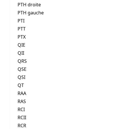
PTH droite
PTH gauche
PTI
PTT
PTX
QIE
QII
QRS
QSE
QSI
QT
RAA
RAS
RCI
RCII
RCR