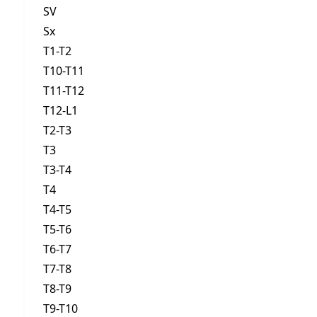
SV
Sx
T1-T2
T10-T11
T11-T12
T12-L1
T2-T3
T3
T3-T4
T4
T4-T5
T5-T6
T6-T7
T7-T8
T8-T9
T9-T10