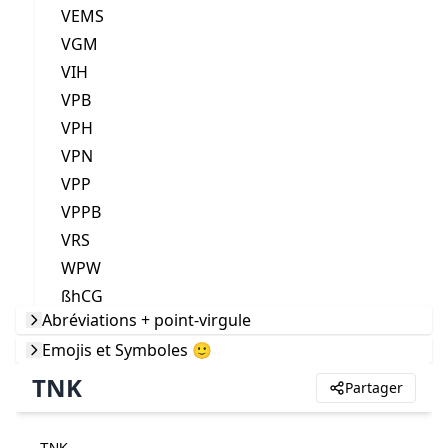
VEMS
VGM
VIH
VPB
VPH
VPN
VPP
VPPB
VRS
WPW
ßhCG
Abréviations + point-virgule
Emojis et Symboles 🙂
TNK
Partager