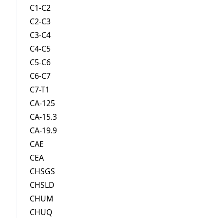
C1-C2
C2-C3
C3-C4
C4-C5
C5-C6
C6-C7
C7-T1
CA-125
CA-15.3
CA-19.9
CAE
CEA
CHSGS
CHSLD
CHUM
CHUQ