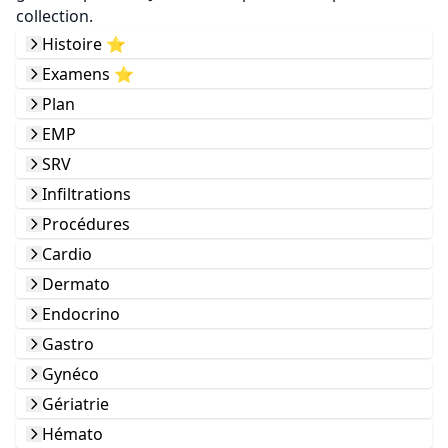
collection.
Histoire ⭐️
Examens ⭐️
Plan
EMP
SRV
Infiltrations
Procédures
Cardio
Dermato
Endocrino
Gastro
Gynéco
Gériatrie
Hémato