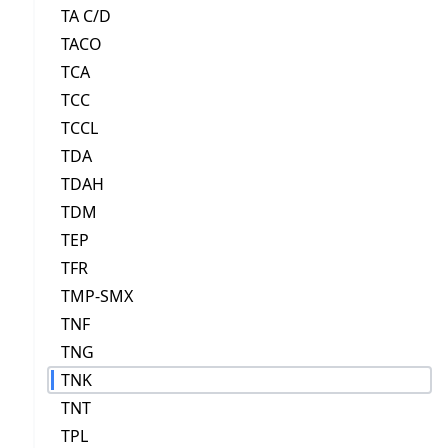
TA C/D
TACO
TCA
TCC
TCCL
TDA
TDAH
TDM
TEP
TFR
TMP-SMX
TNF
TNG
TNK
TNT
TPL