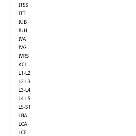
ITSS
ITT
IUB
IUH
IVA
IVG
IVRS
KCl
L1-L2
L2-L3
L3-L4
L4-L5
L5-S1
LBA
LCA
LCE