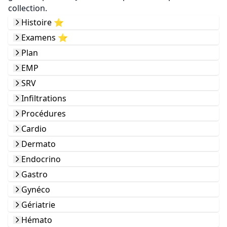
collection.
Histoire ⭐️
Examens ⭐️
Plan
EMP
SRV
Infiltrations
Procédures
Cardio
Dermato
Endocrino
Gastro
Gynéco
Gériatrie
Hémato