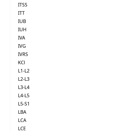
ITSS
ITT
IUB
IUH
IVA
IVG
IVRS
KCl
L1-L2
L2-L3
L3-L4
L4-L5
L5-S1
LBA
LCA
LCE