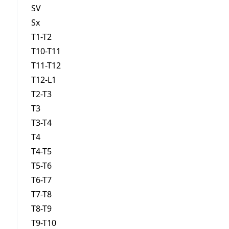
SV
Sx
T1-T2
T10-T11
T11-T12
T12-L1
T2-T3
T3
T3-T4
T4
T4-T5
T5-T6
T6-T7
T7-T8
T8-T9
T9-T10