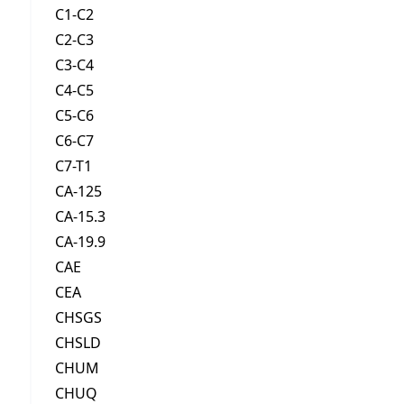
C1-C2
C2-C3
C3-C4
C4-C5
C5-C6
C6-C7
C7-T1
CA-125
CA-15.3
CA-19.9
CAE
CEA
CHSGS
CHSLD
CHUM
CHUQ