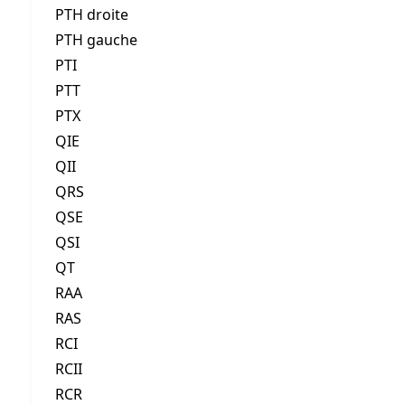
PTH droite
PTH gauche
PTI
PTT
PTX
QIE
QII
QRS
QSE
QSI
QT
RAA
RAS
RCI
RCII
RCR