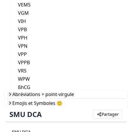
VEMS
VGM
VIH
VPB
VPH
VPN
VPP
VPPB
VRS
WPW
ßhCG
Abréviations + point-virgule
Emojis et Symboles 🙂
SMU DCA
Partager