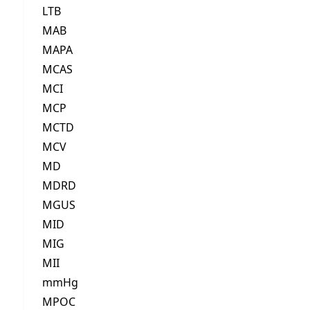
LTB
MAB
MAPA
MCAS
MCI
MCP
MCTD
MCV
MD
MDRD
MGUS
MID
MIG
MII
mmHg
MPOC