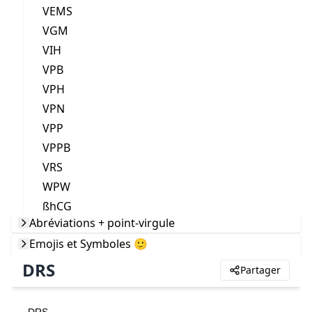
VEMS
VGM
VIH
VPB
VPH
VPN
VPP
VPPB
VRS
WPW
ßhCG
Abréviations + point-virgule
Emojis et Symboles 🙂
DRS
Partager