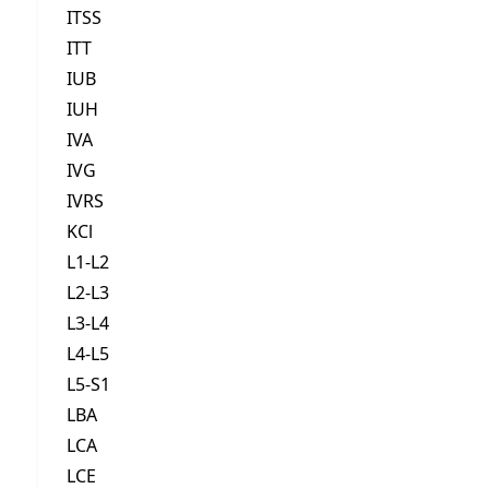
ITSS
ITT
IUB
IUH
IVA
IVG
IVRS
KCl
L1-L2
L2-L3
L3-L4
L4-L5
L5-S1
LBA
LCA
LCE