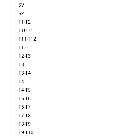
SV
Sx
T1-T2
T10-T11
T11-T12
T12-L1
T2-T3
T3
T3-T4
T4
T4-T5
T5-T6
T6-T7
T7-T8
T8-T9
T9-T10