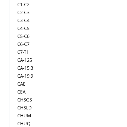
C1-C2
C2-C3
C3-C4
C4-C5
C5-C6
C6-C7
C7-T1
CA-125
CA-15.3
CA-19.9
CAE
CEA
CHSGS
CHSLD
CHUM
CHUQ