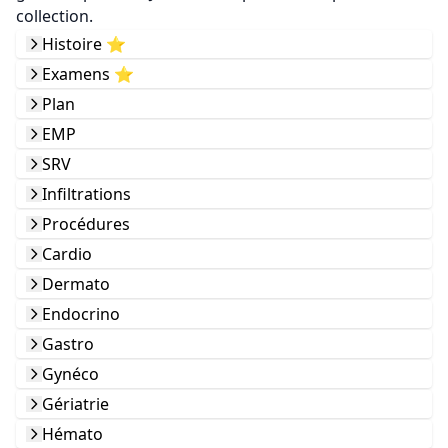
collection.
Histoire ⭐️
Examens ⭐️
Plan
EMP
SRV
Infiltrations
Procédures
Cardio
Dermato
Endocrino
Gastro
Gynéco
Gériatrie
Hémato