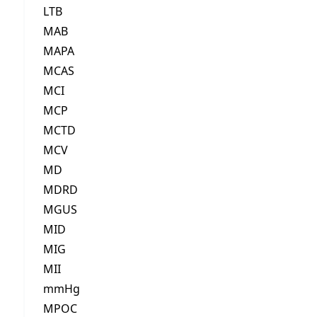
LTB
MAB
MAPA
MCAS
MCI
MCP
MCTD
MCV
MD
MDRD
MGUS
MID
MIG
MII
mmHg
MPOC