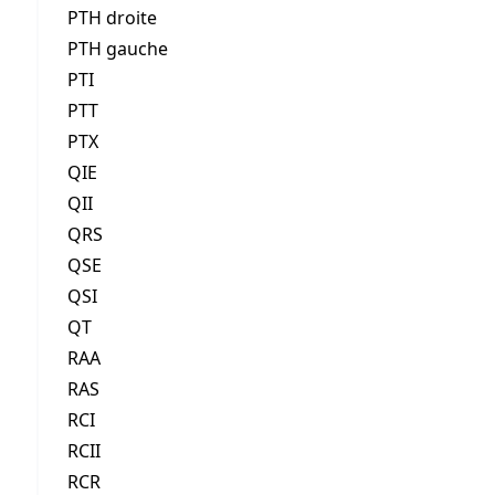
PTH droite
PTH gauche
PTI
PTT
PTX
QIE
QII
QRS
QSE
QSI
QT
RAA
RAS
RCI
RCII
RCR