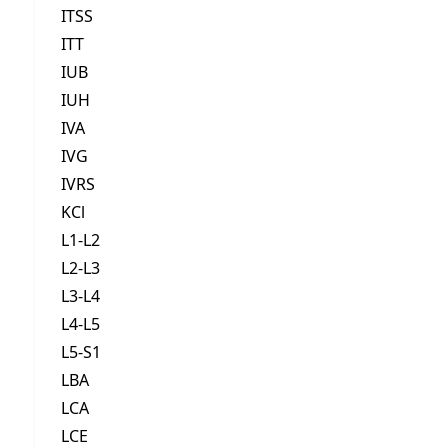
ITSS
ITT
IUB
IUH
IVA
IVG
IVRS
KCl
L1-L2
L2-L3
L3-L4
L4-L5
L5-S1
LBA
LCA
LCE