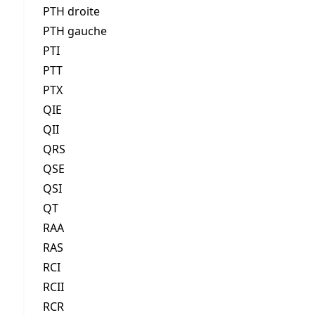
PTH droite
PTH gauche
PTI
PTT
PTX
QIE
QII
QRS
QSE
QSI
QT
RAA
RAS
RCI
RCII
RCR