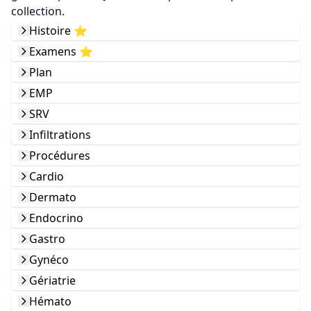
collection.
Histoire ⭐️
Examens ⭐️
Plan
EMP
SRV
Infiltrations
Procédures
Cardio
Dermato
Endocrino
Gastro
Gynéco
Gériatrie
Hémato