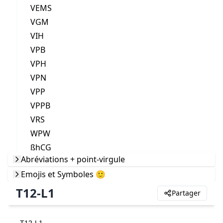
VEMS
VGM
VIH
VPB
VPH
VPN
VPP
VPPB
VRS
WPW
ßhCG
Abréviations + point-virgule
Emojis et Symboles 🙂
T12-L1
Partager