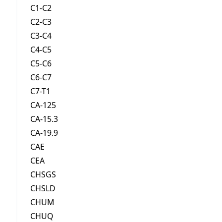
C1-C2
C2-C3
C3-C4
C4-C5
C5-C6
C6-C7
C7-T1
CA-125
CA-15.3
CA-19.9
CAE
CEA
CHSGS
CHSLD
CHUM
CHUQ