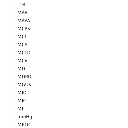
LTB
MAB
MAPA
MCAS
MCI
MCP
MCTD
MCV
MD
MDRD
MGUS
MID
MIG
MII
mmHg
MPOC