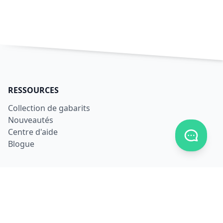
RESSOURCES
Collection de gabarits
Nouveautés
Centre d'aide
Afficher
Blogue
PRODUIT
S'inscrire
Se connecter
Télécharger