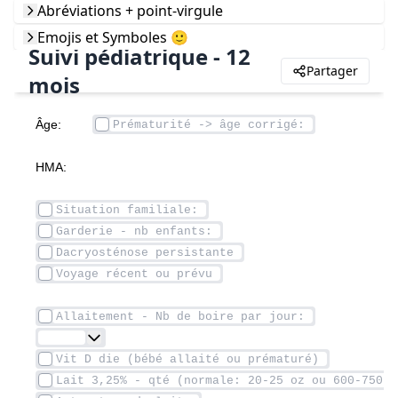
Abréviations + point-virgule
Emojis et Symboles 🙂
Suivi pédiatrique - 12
Partager
mois
Âge: 		
HMA: 