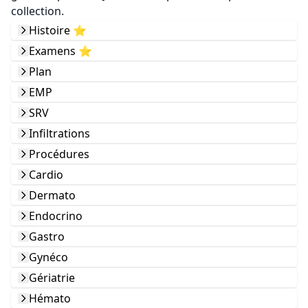
collection.
Histoire ⭐️
Examens ⭐️
Plan
EMP
SRV
Infiltrations
Procédures
Cardio
Dermato
Endocrino
Gastro
Gynéco
Gériatrie
Hémato