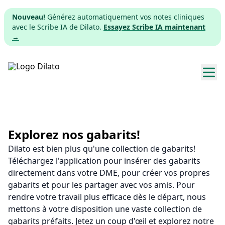
Nouveau!
Générez automatiquement vos notes cliniques
avec le Scribe IA de Dilato.
Essayez Scribe IA maintenant
→
Explorer les gabarits
Tarifs
Explorez nos gabarits!
Dilato est bien plus qu'une collection de gabarits!
Télécharger
Téléchargez l'application pour insérer des gabarits
directement dans votre DME, pour créer vos propres
App web
gabarits et pour les partager avec vos amis. Pour
rendre votre travail plus efficace dès le départ, nous
S'inscrire
mettons à votre disposition une vaste collection de
gabarits préfaits. Jetez un coup d'œil et explorez notre