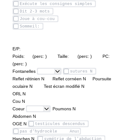
E/P:
Poids: 		(perc: ) 		Taille: 		(perc: ) 		PC: 		
(perc: )
Fontanelles 
Reflet rétinien N		Reflet cornéen N		Poursuite 
oculaire N		 Test écran modifié N 
ORL N	
Cou N 	
Coeur 
 	Poumons N	
Abdomen N 	
OGE N 
Hanches N  