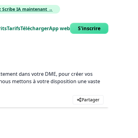
z Scribe IA maintenant →
its
Tarifs
Télécharger
App web
S'inscrire
rectement dans votre DME, pour créer vos
, nous mettons à votre disposition une vaste
Partager