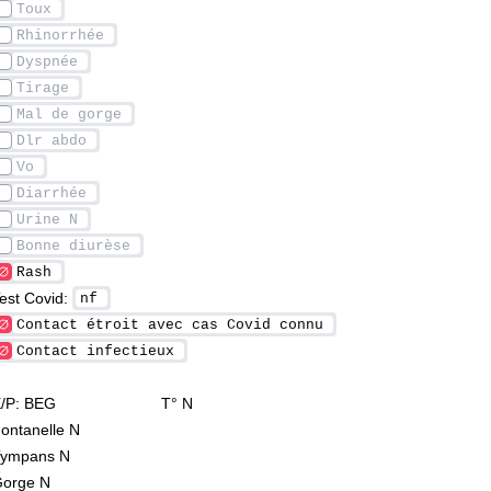
est Covid: 
/P: BEG                        T° N
ontanelle N
ympans N
orge N