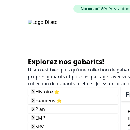
Nouveau!
Générez automat
Explorez nos gabarits!
Dilato est bien plus qu'une collection de gaba
propres gabarits et pour les partager avec vos
collection de gabarits préfaits. Jetez un coup d
Histoire ⭐️
F
Examens ⭐️
Plan
F
EMP
É
A
SRV