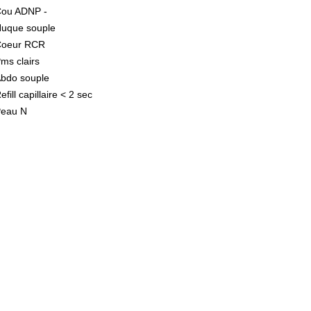
ou ADNP -
uque souple
Coeur RCR
ms clairs
bdo souple
efill capillaire < 2 sec
eau N