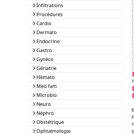
Infiltrations
Procédures
Cardio
Dermato
Endocrino
Gastro
Gynéco
Gériatrie
Hémato
T
Med fam
Microbio
Neuro
E
Néphro
F
Obstétrique
T
Ophtalmologie
G