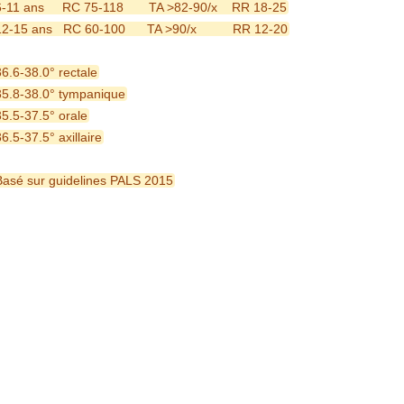
6-11 ans     RC 75-118       TA >82-90/x    RR 18-25
12-15 ans   RC 60-100      TA >90/x          RR 12-20
36.6-38.0° rectale
35.8-38.0° tympanique
35.5-37.5° orale
6.5-37.5° axillaire
Basé sur guidelines PALS 2015