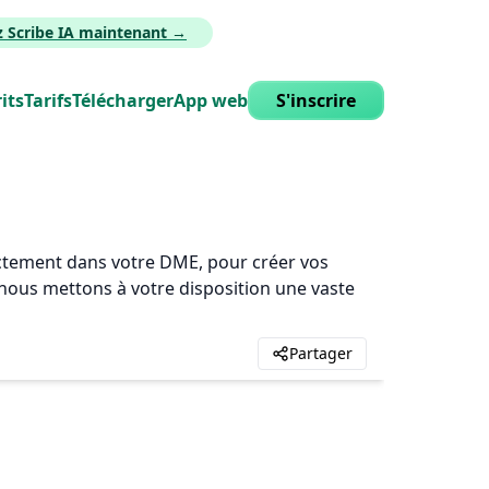
z Scribe IA maintenant →
its
Tarifs
Télécharger
App web
S'inscrire
rectement dans votre DME, pour créer vos
, nous mettons à votre disposition une vaste
Partager