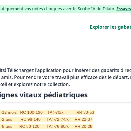
iquement vos notes cliniques avec le Scribe IA de Dilato.
Essaye
Explorer les gabar
rits! Téléchargez l'application pour insérer des gabarits di
 amis. Pour rendre votre travail plus efficace dès le départ
'œil et explorez notre collection.
ignes vitaux pédiatriques
1-12 mois   RC 100-190    TA >70/x           RR 30-53
1-2 ans       RC 98-140     TA >72-74/x     RR 22-37
3-5 ans      RC 80-120      TA >76-80/x     RR 20-28