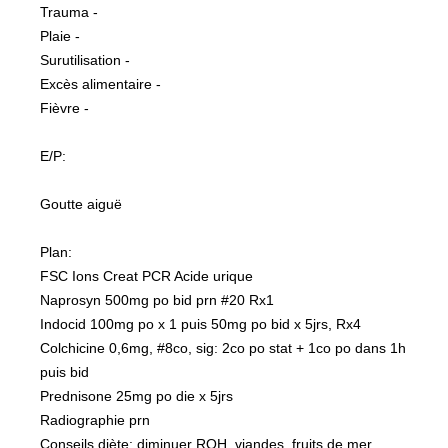
Trauma -
Plaie -
Surutilisation -
Excès alimentaire -
Fièvre -
E/P: 
Goutte aiguë
Plan:
FSC Ions Creat PCR Acide urique
Naprosyn 500mg po bid prn #20 Rx1
Indocid 100mg po x 1 puis 50mg po bid x 5jrs, Rx4
Colchicine 0,6mg, #8co, sig: 2co po stat + 1co po dans 1h 
puis bid
Prednisone 25mg po die x 5jrs
Radiographie prn
Conseils diète: diminuer ROH, viandes, fruits de mer, 