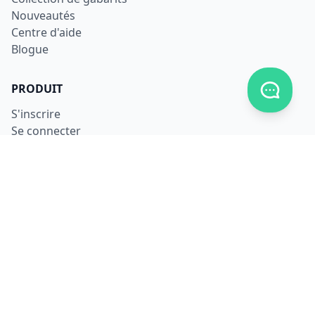
Nouveautés
Centre d'aide
Blogue
Afficher
PRODUIT
S'inscrire
Se connecter
Télécharger
Tarifs
LÉGAL
Conditions d'utilisation
Confidentialité
Sécurité
Utilisation des données
Composants utilisés
NOUS JOINDRE