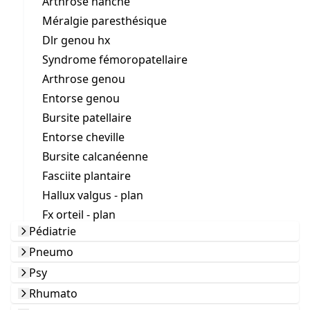
Arthrose hanche
Méralgie paresthésique
Dlr genou hx
Syndrome fémoropatellaire
Arthrose genou
Entorse genou
Bursite patellaire
Entorse cheville
Bursite calcanéenne
Fasciite plantaire
Hallux valgus - plan
Fx orteil - plan
Pédiatrie
Pneumo
Psy
Rhumato