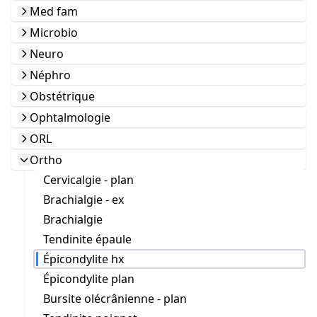
Med fam
Microbio
Neuro
Néphro
Obstétrique
Ophtalmologie
ORL
Ortho
Cervicalgie - plan
Brachialgie - ex
Brachialgie
Tendinite épaule
Épicondylite hx
Épicondylite plan
Bursite olécrânienne - plan