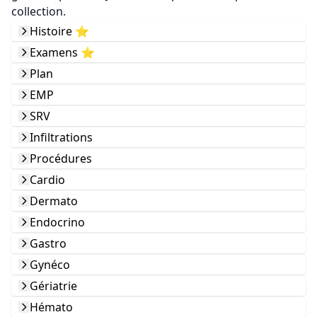
collection.
Histoire ⭐️
Examens ⭐️
Plan
EMP
SRV
Infiltrations
Procédures
Cardio
Dermato
Endocrino
Gastro
Gynéco
Gériatrie
Hémato