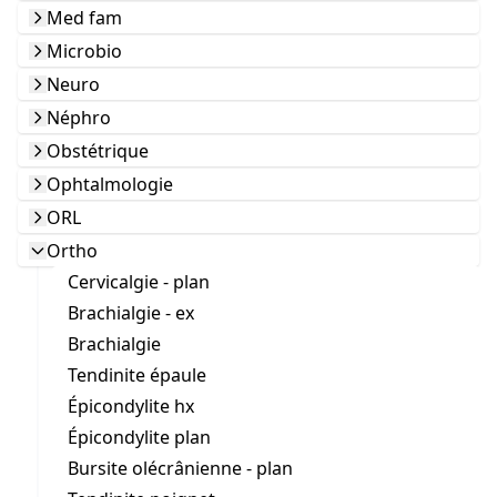
Med fam
Microbio
Neuro
Néphro
Obstétrique
Ophtalmologie
ORL
Ortho
Cervicalgie - plan
Brachialgie - ex
Brachialgie
Tendinite épaule
Épicondylite hx
Épicondylite plan
Bursite olécrânienne - plan