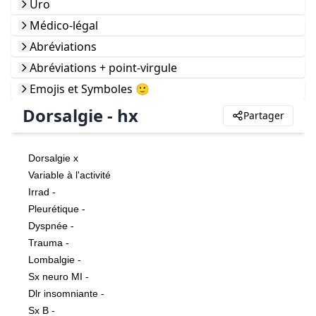
Uro
Médico-légal
Abréviations
Abréviations + point-virgule
Emojis et Symboles 🙂
Dorsalgie - hx
Partager
Dorsalgie x
Variable à l'activité
Irrad -
Pleurétique -
Dyspnée -
Trauma -
Lombalgie -
Sx neuro MI -
Dlr insomniante -
Sx B -