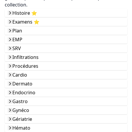
collection.
Histoire ⭐️
Examens ⭐️
Plan
EMP
SRV
Infiltrations
Procédures
Cardio
Dermato
Endocrino
Gastro
Gynéco
Gériatrie
Hémato