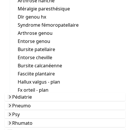
Arthrose hanche
Méralgie paresthésique
Dlr genou hx
Syndrome fémoropatellaire
Arthrose genou
Entorse genou
Bursite patellaire
Entorse cheville
Bursite calcanéenne
Fasciite plantaire
Hallux valgus - plan
Fx orteil - plan
Pédiatrie
Pneumo
Psy
Rhumato