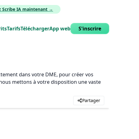
z Scribe IA maintenant →
its
Tarifs
Télécharger
App web
S'inscrire
rectement dans votre DME, pour créer vos
, nous mettons à votre disposition une vaste
Partager