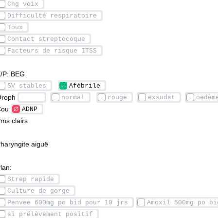
/P: BEG
roph 
ou 
ms clairs
haryngite aiguë
lan: