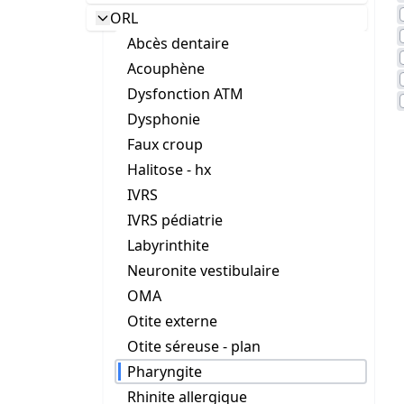
ORL
Abcès dentaire
Acouphène
Dysfonction ATM
Dysphonie
Faux croup
Halitose - hx
IVRS
IVRS pédiatrie
Labyrinthite
Neuronite vestibulaire
OMA
Otite externe
Otite séreuse - plan
Pharyngite
Rhinite allergique