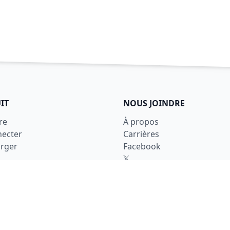
IT
NOUS JOINDRE
re
À propos
necter
Carrières
arger
Facebook
X
LinkedIn
Nous joindre
ons d'utilisation
ntialité
é
tion des données