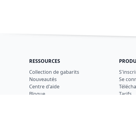
RESSOURCES
PRODU
Collection de gabarits
S'inscri
Nouveautés
Se con
Centre d'aide
Téléch
Blogue
Tarifs
LÉGAL
Conditi
Confide
Sécurit
Utilisa