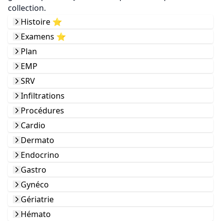
collection.
Histoire ⭐️
Examens ⭐️
Plan
EMP
SRV
Infiltrations
Procédures
Cardio
Dermato
Endocrino
Gastro
Gynéco
Gériatrie
Hémato