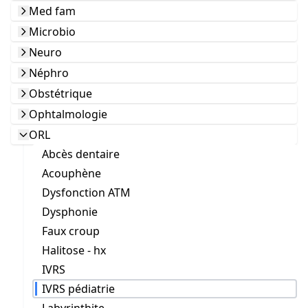
Med fam
Microbio
Neuro
Néphro
Obstétrique
Ophtalmologie
ORL
Abcès dentaire
Acouphène
Dysfonction ATM
Dysphonie
Faux croup
Halitose - hx
IVRS
IVRS pédiatrie