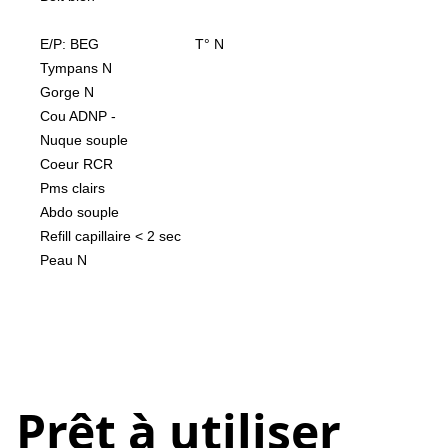
E/P: BEG                        T° N
Tympans N
Gorge N
Cou ADNP -
Nuque souple
Coeur RCR
Pms clairs
Abdo souple
Refill capillaire < 2 sec
Peau N
Prêt à utiliser