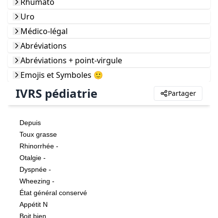
Rhumato
Uro
Médico-légal
Abréviations
Abréviations + point-virgule
Emojis et Symboles 🙂
IVRS pédiatrie
Partager
Depuis 
Toux grasse
Rhinorrhée -
Otalgie - 
Dyspnée -
Wheezing -
État général conservé
Appétit N
Boit bien