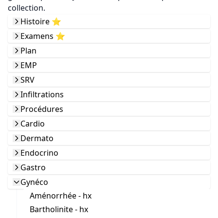
collection.
Histoire ⭐️
Examens ⭐️
Plan
EMP
SRV
Infiltrations
Procédures
Cardio
Dermato
Endocrino
Gastro
Gynéco
Aménorrhée - hx
Bartholinite - hx