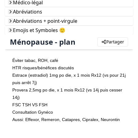
Médico-légal
Abréviations
Abréviations + point-virgule
Emojis et Symboles 🙂
Ménopause - plan
Partager
Éviter tabac, ROH, café
HTR risques/bénéfices discutés
Estrace (estradiol) 1mg po die, x 1 mois Rx12 (vs pour 21j 
puis arrêt 7j)
Provera 2,5mg po die, x 1 mois Rx12 (vs 14j puis cesser 
14j)
FSC TSH VS FSH
Consultation Gynéco
Aussi: Effexor, Remeron, Catapres, Cipralex, Neurontin